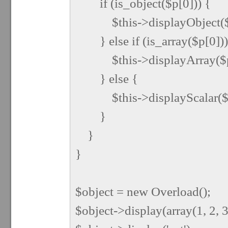
if (is_object($p[0])) {
$this->displayObject($p
} else if (is_array($p[0]))
$this->displayArray($p
} else {
$this->displayScalar($p
}
}
}
$object = new Overload();
$object->display(array(1, 2, 3