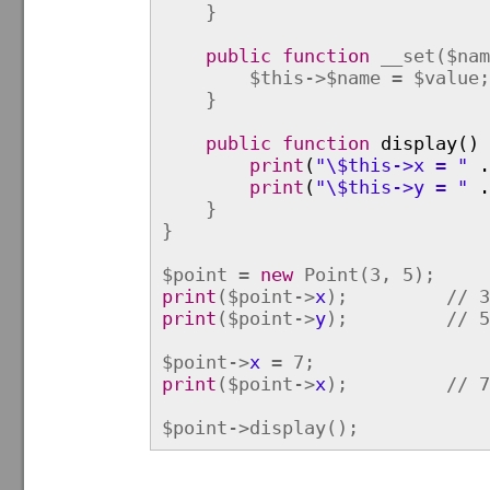
}
public
function
__set($nam
$this->$name = $value;
}
public function
display() 
print
(
"\$this->x = "
.
print
(
"\$this->y = "
.
}
}
$point =
new
Point(3, 5);
print
($point->
x
); // 3
print
($point->
y
); // 5
$point->
x
= 7;
print
($point->
x
); // 7
$point->display();