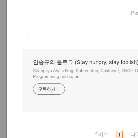
Po
,
안승규의 블로그 (Stay hungry, stay foolish
Seungkyu Ahn's Blog, Kubernetes, Container, CNCF, O
Programming and so on
구독하기
이전
다
1