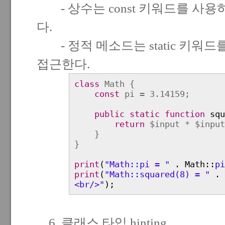
- 상수는 const 키워드를 사용하
다.
- 정적 메소드는 static 키워드
접근한다.
class
Math {
const
pi = 3.14159;
public static function
squ
return
$input * $input
}
}
print
(
"Math::pi = "
. Math::
pi
print
(
"Math::squared(8) = "
.
<br/>"
);
6. 클래스 타입 hinting