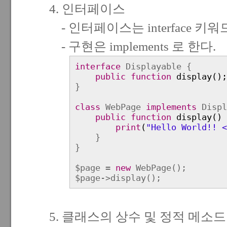
4. 인터페이스
- 인터페이스는 interface 키
- 구현은 implements 로 한다.
interface
Displayable {
public function
display();
}
class
WebPage
implements
Displ
public function
display() 
print
(
"Hello World!! <
}
}
$page =
new
WebPage();
$page->display();
5. 클래스의 상수 및 정적 메소