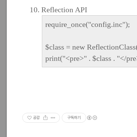
10. Reflection API
require_once("config.inc");
$class = new ReflectionClass(
print("<pre>" . $class . "</pr
공감
구독하기