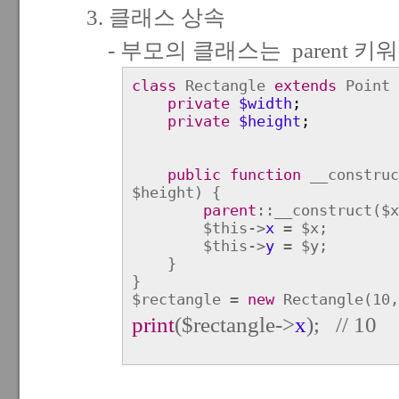
3. 클래스 상속
- 부모의 클래스는 parent 키
class
Rectangle
extends
Point 
private
$width
;
private
$height
;
public function
__construc
$height) {
parent
::__construct($x
$this->
x
= $x;
$this->
y
= $y;
}
}
$rectangle =
new
Rectangle(10,
print
($rectangle->
x
); // 10