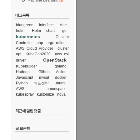
Machine Learning
(2)
태그목록
bluegreen
Interface
Mac
helm
Helm chart
go
kubernetes
Custom
Controller
php
argo rollout
AWS Cloud Provider
cluster
api
KubeCon2020
aws csi
OpenStack
driver
Kubebuilder
golang
Hadoop
Github Action
Javascript
mysql
docker
Python
배포전략
ubuntu
AWS
namespace
kubespray
kustomize
nova
최근에 달린 댓글
글 보관함