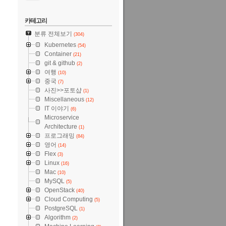
카테고리
분류 전체보기
(304)
Kubernetes
(54)
Container
(21)
git & github
(2)
여행
(10)
중국
(7)
사진>>포토샵
(1)
Miscellaneous
(12)
IT 이야기
(6)
Microservice
Architecture
(1)
프로그래밍
(84)
영어
(14)
Flex
(3)
Linux
(16)
Mac
(10)
MySQL
(5)
OpenStack
(40)
Cloud Computing
(5)
PostgreSQL
(1)
Algorithm
(2)