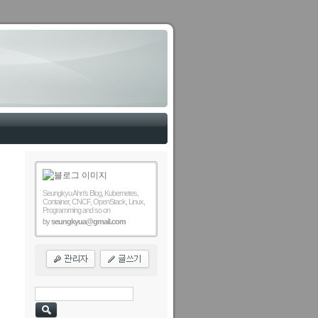
Seungkyu Ahn's Blog, Kubernetes,
Container, CNCF, OpenStack, Linux,
Programming and so on
by
seungkyua@gmail.com