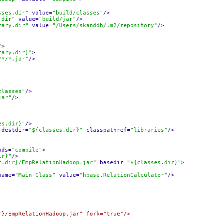
sses.dir"
value=
"build/classes"
/>
.dir"
value=
"build/jar"
/>
rary.dir"
value=
"/Users/skanddh/.m2/repository"
/>
"
>
rary.dir}"
>
**/*.jar"
/>
classes"
/>
jar"
/>
es.dir}"
/>
destdir=
"${classes.dir}"
classpathref=
"libraries"
/>
nds=
"compile"
>
ir}"
/>
r.dir}/EmpRelationHadoop.jar"
basedir=
"${classes.dir}"
>
name=
"Main-Class"
value=
"hbase.RelationCalculator"
/>
pRelationHadoop.jar" fork="true"/>