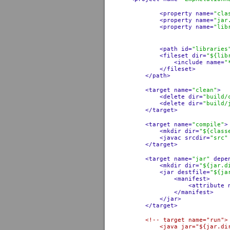
<property
name=
"cla
<property
name=
"jar
<property
name=
"lib
<path
id=
"libraries
<fileset
dir=
"${lib
<include
name=
"
</fileset>
</path>
<target
name=
"clean"
>
<delete
dir=
"build/
<delete
dir=
"build/
</target>
<target
name=
"compile"
>
<mkdir
dir=
"${class
<javac
srcdir=
"src"
</target>
<target
name=
"jar"
depe
<mkdir
dir=
"${jar.d
<jar
destfile=
"${ja
<manifest>
<attribute
</manifest>
</jar>
</target>
<!-- target name="run">
<java jar="${jar.dir}/Em