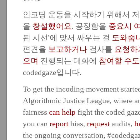
인코딩 운동을 시작하기 위해서 저
을
창설했어요
. 공정함을
중요시 
된 시선'에 맞서 싸우는 걸
도와줍
편견을
보고하거나
검사를
요청하
으며
진행되는 대화에
참여할 수도
codedgaze입니다.
To get the incoding movement started
Algorithmic Justice League, where
fairness
can help
fight the coded gaz
you can
report
bias,
request
audits,
b
the ongoing conversation, #codedgaz