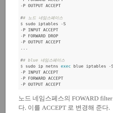
#
# 노드 네임스페이스
$
 sudo iptables -S

-P INPUT ACCEPT

-P FORWARD DROP

-P OUTPUT ACCEPT

#
# blue 네임스페이스
$
 sudo ip netns 
exec
 blue iptables -

-P INPUT ACCEPT

-P FORWARD ACCEPT

노드 네임스페스의 FOWARD filter
다. 이를 ACCEPT 로 변경해 준다.