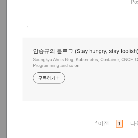
Po
,
안승규의 블로그 (Stay hungry, stay foolish
Seungkyu Ahn's Blog, Kubernetes, Container, CNCF, O
Programming and so on
구독하기
이전
다
1