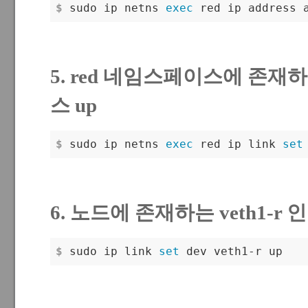
$
 sudo ip netns 
exec
 red ip address 
5. red 네임스페이스에 존재하는
스 up
$
 sudo ip netns 
exec
 red ip link 
set
6. 노드에 존재하는 veth1-r
$
 sudo ip link 
set
 dev veth1-r up