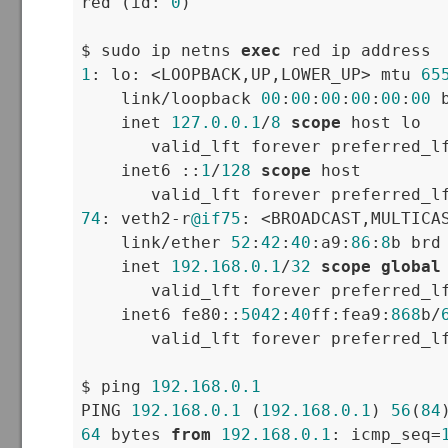
red (id: 
0
)

$ sudo ip netns 
exec
1
: lo: 
<
LOOPBACK,UP,LOWER_UP
>
 mtu 
65
    link
/
loopback 
00
:
00
:
00
:
00
:
00
:
00
 
    inet 
127.0
.0
.1
/
8
scope
 host lo

       valid_lft forever preferred_lf
    inet6 ::
1
/
128
scope
 host

74
: veth2
-
r
@if75
: 
<
BROADCAST,MULTICA
    link
/
ether 
52
:
42
:
40
:a9:
86
:
8
b brd
    inet 
192.168
.0
.1
/
32
scope
global
       valid_lft forever preferred_lf
    inet6 fe80::
5042
:
40
ff:fea9:
868
b
/
       valid_lft forever preferred_lf
$ ping 
192.168
.0
.1
PING 
192.168
.0
.1
 (
192.168
.0
.1
) 
56
(
84
64
 bytes 
from
192.168
.0
.1
: icmp_seq
=