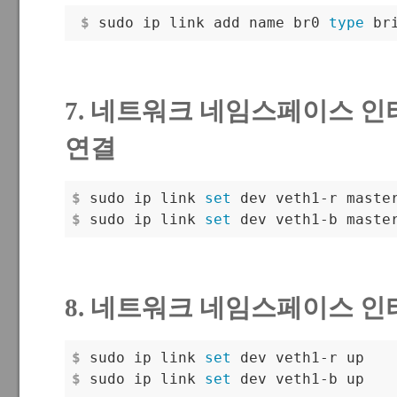
 $
 sudo ip link add name br0 
type
 br
7. 네트워크 네임스페이스 
연결
$
 sudo ip link 
set
 dev veth1-r maste
$
 sudo ip link 
set
 dev veth1-b maste
8. 네트워크 네임스페이스 인
$
 sudo ip link 
set
 dev veth1-r up
$
 sudo ip link 
set
 dev veth1-b up