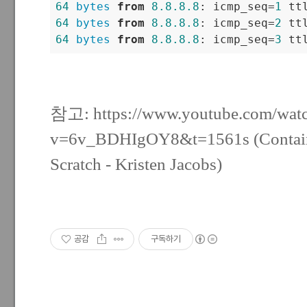
64
bytes
from
8.8
.8
.8
: icmp_seq=
1
 tt
64
bytes
from
8.8
.8
.8
: icmp_seq=
2
 tt
64
bytes
from
8.8
.8
.8
: icmp_seq=
3
 tt
참고:
https://www.youtube.com/wat
v=6v_BDHIgOY8&t=1561s
(Contai
Scratch - Kristen Jacobs)
공감
구독하기