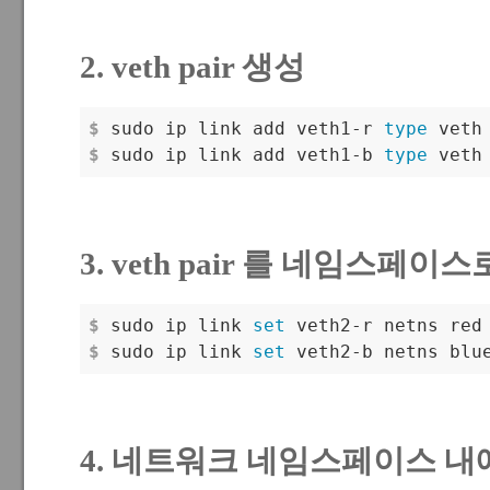
2. veth pair 생성
$
 sudo ip link add veth1-r 
type
 veth
$
 sudo ip link add veth1-b 
type
 veth
3. veth pair 를 네임스페이
$
 sudo ip link 
set
 veth2-r netns red
$
 sudo ip link 
set
 veth2-b netns blu
4. 네트워크 네임스페이스 내