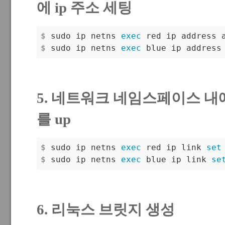
에 ip 주소 세팅
$
 sudo ip netns 
exec
 red ip address 
$
 sudo ip netns 
exec
 blue ip address
5. 네트워크 네임스페이스 내
를 up
$
 sudo ip netns 
exec
 red ip link 
set
$
 sudo ip netns 
exec
 blue ip link 
se
6. 리눅스 브릿지 생성