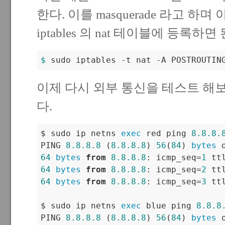
한다. 이를 masquerade 라고 하
iptables 의 nat 테이블에 등록하면
$ 
sudo iptables -t nat -A POSTROUTIN
이제 다시 외부 통신을 테스트 해보
다.
$ sudo ip netns 
exec
 red ping 
8.8
.8
.
PING 
8.8
.8
.8
 (
8.8
.8
.8
) 
56
(
84
) 
bytes
64
bytes
from
8.8
.8
.8
: icmp_seq=
1
 tt
64
bytes
from
8.8
.8
.8
: icmp_seq=
2
 tt
64
bytes
from
8.8
.8
.8
: icmp_seq=
3
 tt
$ sudo ip netns 
exec
 blue ping 
8.8
.8
PING 
8.8
.8
.8
 (
8.8
.8
.8
) 
56
(
84
) 
bytes