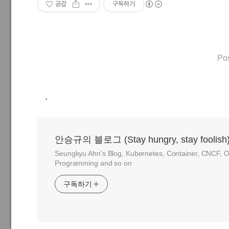
공감
구독하기
Po
,
안승규의 블로그 (Stay hungry, stay foolish
Seungkyu Ahn's Blog, Kubernetes, Container, CNCF, O
Programming and so on
구독하기