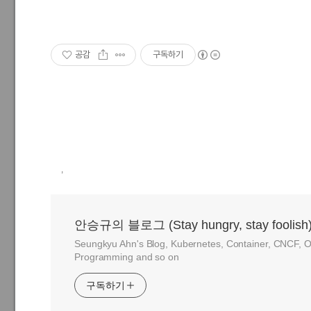
공감
구독하기
,
안승규의 블로그 (Stay hungry, stay foolish
Seungkyu Ahn's Blog, Kubernetes, Container, CNCF, O
Programming and so on
구독하기