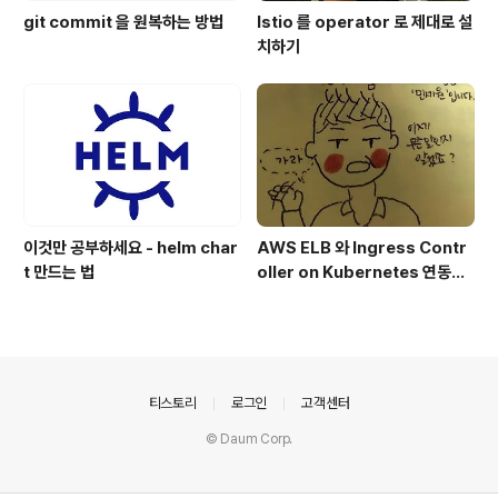
git commit 을 원복하는 방법
Istio 를 operator 로 제대로 설
치하기
이것만 공부하세요 - helm char
AWS ELB 와 Ingress Contr
t 만드는 법
oller on Kubernetes 연동하
기 (나름 최선의 방법입니다)
의안내
티스토리
로그인
고객센터
© Daum Corp.