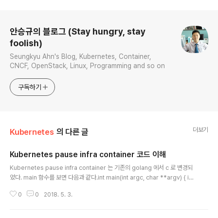
로그 정보
안승규의 블로그 (Stay hungry, stay
foolish)
Seungkyu Ahn's Blog, Kubernetes, Container,
CNCF, OpenStack, Linux, Programming and so on
구독하기
더보기
Kubernetes
의 다른 글
Kubernetes pause infra container 코드 이해
글 내용
Kubernetes pause infra container 는 기존의 golang 에서 c 로 변경되
었다. main 함수를 보면 다음과 같다.int main(int argc, char **argv) { int
i; for (i = 1; i < argc; ++i) { if (!strcasecmp(argv[i], "-v")) { printf("pa
0
0
2018. 5. 3.
use.c %s\n", VERSION_STRING(VERSION)); return 0; } } if (getpid()
!= 1) /* Not an error because pause sees use outside of infra con
tainers. */ fprintf(stderr, "Warning: pause should be the first proc