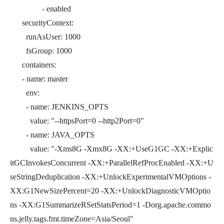
- enabled
securityContext:
runAsUser: 1000
fsGroup: 1000
containers:
- name: master
env:
- name: JENKINS_OPTS
value: "--httpsPort=0 --http2Port=0"
- name: JAVA_OPTS
value: "-Xms8G -Xmx8G -XX:+UseG1GC -XX:+Explic
itGCInvokesConcurrent -XX:+ParallelRefProcEnabled -XX:+U
seStringDeduplication -XX:+UnlockExperimentalVMOptions -
XX:G1NewSizePercent=20 -XX:+UnlockDiagnosticVMOptio
ns -XX:G1SummarizeRSetStatsPeriod=1 -Dorg.apache.commo
ns.jelly.tags.fmt.timeZone=Asia/Seoul"