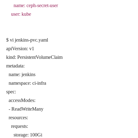
name: ceph-secret-user
user: kube
$ vi jenkins-pvc.yaml
apiVersion: v1
kind: PersistentVolumeClaim
metadata:
name: jenkins
namespace: ci-infra
spec:
accessModes:
- ReadWriteMany
resources:
requests:
storage: 100Gi