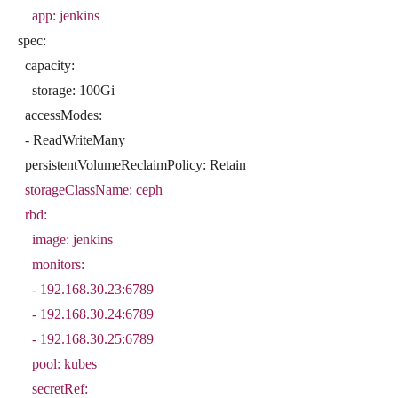
app: jenkins
spec:
capacity:
storage: 100Gi
accessModes:
- ReadWriteMany
persistentVolumeReclaimPolicy: Retain
storageClassName: ceph
rbd:
image: jenkins
monitors:
- 192.168.30.23:6789
- 192.168.30.24:6789
- 192.168.30.25:6789
pool: kubes
secretRef: