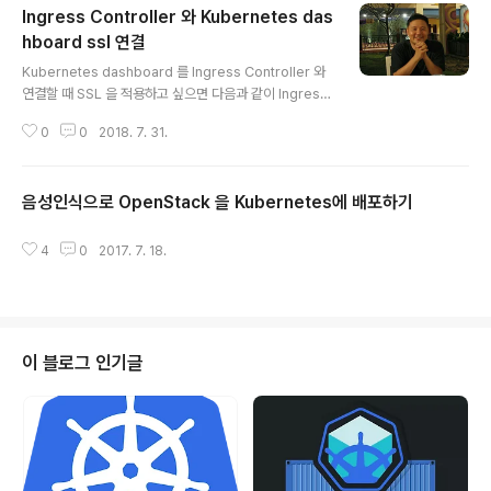
Ingress Controller 와 Kubernetes das
ess\n"..
hboard ssl 연결
글 내용
Kubernetes dashboard 를 Ingress Controller 와
연결할 때 SSL 을 적용하고 싶으면 다음과 같이 Ingress
를 생성하면 된다. Kubernetes dashboard ingress
0
0
2018. 7. 31.
apiVersion: extensions/v1beta1 kind: Ingress m
etadata: annotations: kubernetes.io/ingress.cla
ss: nginx nginx.ingress.kubernetes.io/secure-b
음성인식으로 OpenStack 을 Kubernetes에 배포하기
ackends: "true" ingress.kubernetes.io/ssl-pass
글 내용
through: "true" nginx.org/ssl-backend: "kubern
etes-dashboard" kubernetes.io/ingress.allow-
4
0
2017. 7. 18.
htt..
이 블로그 인기글