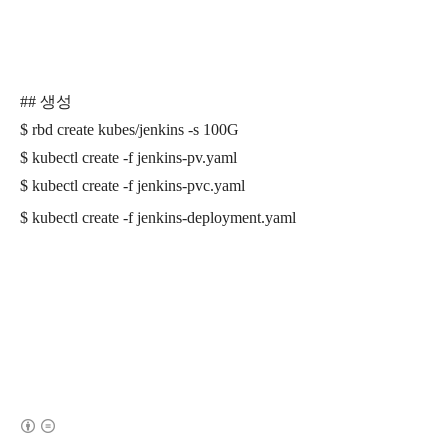
## 생성
$ rbd create kubes/jenkins -s 100G
$ kubectl create -f jenkins-pv.yaml
$ kubectl create -f jenkins-pvc.yaml
$ kubectl create -f jenkins-deployment.yaml
(새창열림)