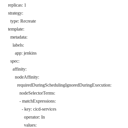
replicas: 1
strategy:
type: Recreate
template:
metadata:
labels:
app: jenkins
spec:
affinity:
nodeAffinity:
requiredDuringSchedulingIgnoredDuringExecution:
nodeSelectorTerms:
- matchExpressions:
- key: cicd-services
operator: In
values: