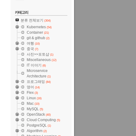
카테고리
분류 전체보기
(304)
Kubernetes
(54)
Container
(21)
git & github
(2)
여행
(10)
중국
(7)
사진>>포토샵
(1)
Miscellaneous
(12)
IT 이야기
(6)
Microservice
Architecture
(1)
프로그래밍
(84)
영어
(14)
Flex
(3)
Linux
(16)
Mac
(10)
MySQL
(5)
OpenStack
(40)
Cloud Computing
(5)
PostgreSQL
(1)
Algorithm
(2)