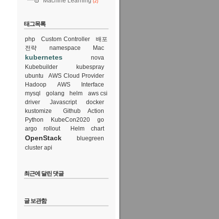
Machine Learning
(2)
태그목록
php
Custom Controller
배포
전략
namespace
Mac
kubernetes
nova
Kubebuilder
kubespray
ubuntu
AWS Cloud Provider
Hadoop
AWS
Interface
mysql
golang
helm
aws csi
driver
Javascript
docker
kustomize
Github Action
Python
KubeCon2020
go
argo rollout
Helm chart
OpenStack
bluegreen
cluster api
최근에 달린 댓글
글 보관함