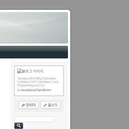
Seungkyu Ahn's Blog, Kubernetes,
Container, CNCF, OpenStack, Linux,
Programming and so on
by
seungkyua@gmail.com