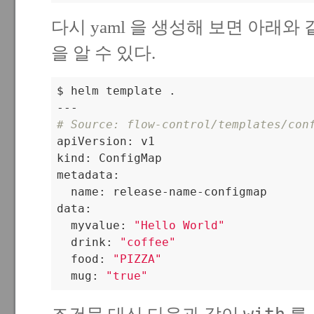
다시 yaml 을 생성해 보면 아래
을 알 수 있다.
$ helm template .

# Source: flow-control/templates/con

apiVersion: v1

kind: ConfigMap

metadata:

  name: release-name-configmap

data:

  myvalue: 
"Hello World"
  drink: 
"coffee"
  food: 
"PIZZA"
  mug: 
"true"