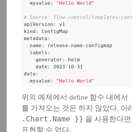
  myvalue: 
"Hello World"
# Source: flow-control/templates/con

apiVersion: v1

kind: ConfigMap

metadata:

  name: release-name-configmap

  labels:

    generator: helm

    date: 2023-10-31

data:

  myvalue: 
"Hello World"
위의 예제에서 define 함수 내에서
를 가져오는 것은 하지 않았다. 아
.Chart.Name }}
을 사용한다면
표현할 수 없다.