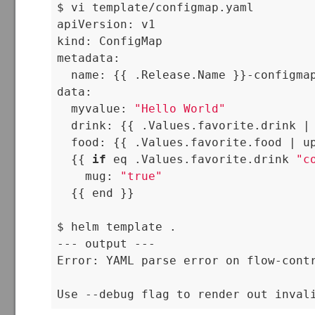
$ vi template/configmap.yaml

apiVersion: v1

kind: ConfigMap

metadata:

  name: {{ .Release.Name }}-configmap
data:

  myvalue: 
"Hello World"
  drink: {{ .Values.favorite.drink |
  food: {{ .Values.favorite.food | up
  {{ 
if
 eq .Values.favorite.drink 
"c
    mug: 
"true"
  {{ end }}

$ helm template .

--- output ---

Error: YAML parse error on flow-cont
Use --debug flag to render out inval