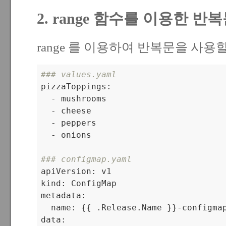
2. range 함수를 이용한 반
range 를 이용하여 반복문을 사용할
### values.yaml

pizzaToppings:

  - mushrooms

  - cheese

  - peppers

  - onions

### configmap.yaml

apiVersion: v1

kind: ConfigMap

metadata:

  name: {{ .Release.Name }}-configmap
data:
