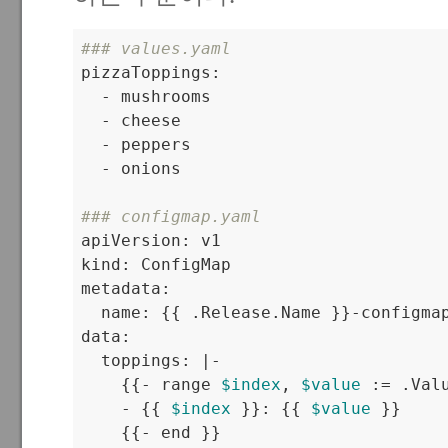
### values.yaml

pizzaToppings:

  - mushrooms

  - cheese

  - peppers

  - onions

### configmap.yaml

apiVersion: v1

kind: ConfigMap

metadata:

  name: {{ .Release.Name }}-configmap
data:

  toppings: |-

    {{- range 
$index
, 
$value
 := .Valu
    - {{ 
$index
 }}: {{ 
$value
 }}

    {{- end }}
