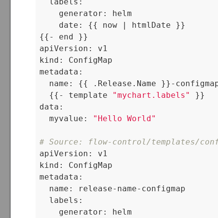
  labels:

    generator: helm

    date: {{ now | htmlDate }}

{{- end }}

apiVersion: v1

kind: ConfigMap

metadata:

  name: {{ .Release.Name }}-configmap
  {{- template 
"mychart.labels"
 }}

data:

  myvalue: 
"Hello World"
# Source: flow-control/templates/con

apiVersion: v1

kind: ConfigMap

metadata:

  name: release-name-configmap

  labels:

    generator: helm
