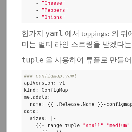
    - 
"Cheese"
    - 
"Peppers"
    - 
"Onions"
yaml
한가지
에서 toppings: 의
미는 멀티 라인 스트링을 받겠다는
tuple
을 사용하여 튜플로 만들어 
### configmap.yaml

apiVersion: v1

kind: ConfigMap

metadata:

  name: {{ .Release.Name }}-configmap
data:

  sizes: |-

    {{- range tuple 
"small"
"medium"