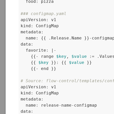
  food: pizza

### configmap.yaml

apiVersion: v1

kind: ConfigMap

metadata:

  name: {{ .Release.Name }}-configmap
data:

  favorite: |-

    {{- range 
$key
, 
$value
 := .Values
    {{ 
$key
 }}: {{ 
$value
 }}

    {{- end }}

# Source: flow-control/templates/con

apiVersion: v1

kind: ConfigMap

metadata:

  name: release-name-configmap

data:
