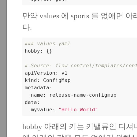
만약 values 에 sports 를 없애
다.
### values.yaml

hobby: {}

# Source: flow-control/templates/con

apiVersion: v1

kind: ConfigMap

metadata:

  name: release-name-configmap

data:

  myvalue: 
"Hello World"
hobby 아래의 키는 키밸류인 디