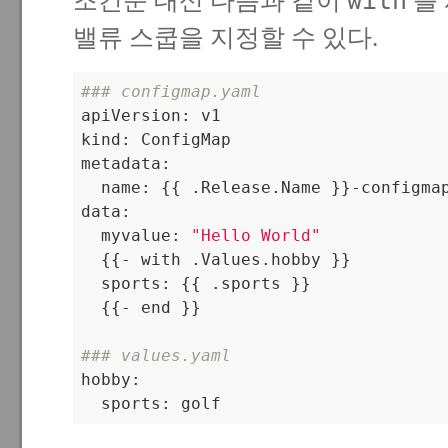
with
조건문 대신 다음과 같이
를
밸류 스쿱을 지정할 수 있다.
### configmap.yaml

apiVersion: v1

kind: ConfigMap

metadata:

  name: {{ .Release.Name }}-configmap
data:

  myvalue: 
"Hello World"
  {{- with .Values.hobby }}

  sports: {{ .sports }}

  {{- end }}

### values.yaml

hobby:

  sports: golf