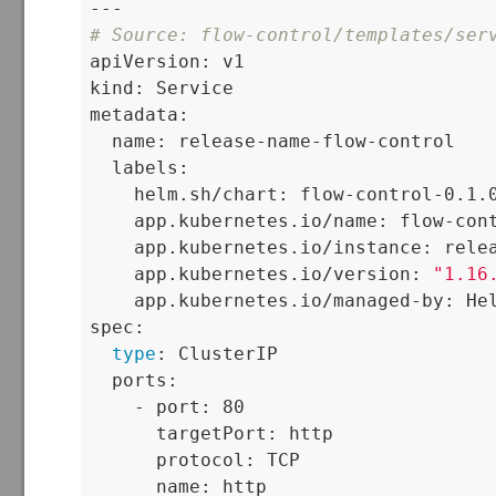
# Source: flow-control/templates/ser

apiVersion: v1

kind: Service

metadata:

  name: release-name-flow-control

  labels:

    helm.sh/chart: flow-control-0.1.0
    app.kubernetes.io/name: flow-cont
    app.kubernetes.io/instance: relea
    app.kubernetes.io/version: 
"1.16
    app.kubernetes.io/managed-by: Hel
spec:

type
: ClusterIP

  ports:

    - port: 80

      targetPort: http

      protocol: TCP

      name: http
