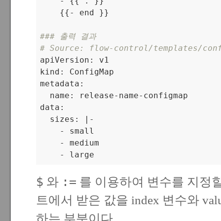
    - {{ . }}

    {{- end }}

### 출력 결과
# Source: flow-control/templates/con

apiVersion: v1

kind: ConfigMap

metadata:

  name: release-name-configmap

data:

  sizes: |-

    - small

    - medium

    - large
$
:=
와
를 이용하여 변수를 지정할
트에서 받은 값을 index 변수와 va
하는 부분이다.