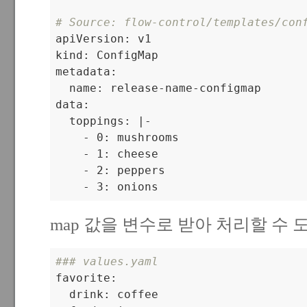
# Source: flow-control/templates/con

apiVersion: v1

kind: ConfigMap

metadata:

  name: release-name-configmap

data:

  toppings: |-

    - 0: mushrooms

    - 1: cheese

    - 2: peppers

    - 3: onions
map 값을 변수로 받아 처리할 수 도
### values.yaml

favorite:

  drink: coffee
