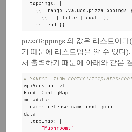
  toppings: |-

    {{- range .Values.pizzaToppings }
    - {{ . | title | quote }}

    {{- end }}
pizzaToppings 의 값은 리스트이다(
기 때문에 리스트임을 알 수 있다)
서 출력하기 때문에 아래와 같은 
# Source: flow-control/templates/con

apiVersion: v1

kind: ConfigMap

metadata:

  name: release-name-configmap

data:

  toppings: |-

    - 
"Mushrooms"