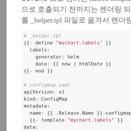
으로 호출되기 전까지는 렌더링 되지
를 _helper.tpl 파일로 옮겨서 
# _helper.tpl

{{- define 
"mychart.labels"
 }}

  labels:

    generator: helm

    date: {{ now | htmlDate }}

{{- end }}

# configmap.yaml

apiVersion: v1

kind: ConfigMap

metadata:

  name: {{ .Release.Name }}-configmap
  {{- template 
"mychart.labels"
 }}

data:
