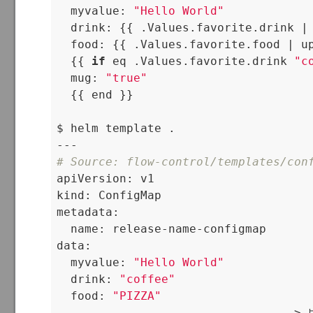
  myvalue: 
"Hello World"
  drink: {{ .Values.favorite.drink |
  food: {{ .Values.favorite.food | up
  {{ 
if
 eq .Values.favorite.drink 
"c
  mug: 
"true"
  {{ end }}

$ helm template .

# Source: flow-control/templates/con

apiVersion: v1

kind: ConfigMap

metadata:

  name: release-name-configmap

data:

  myvalue: 
"Hello World"
  drink: 
"coffee"
  food: 
"PIZZA"
                    --------------