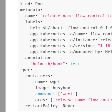
kind: Pod

metadata:

  name: 
"release-name-flow-control-t
  labels:

    helm.sh/chart: flow-control-0.1.0
    app.kubernetes.io/name: flow-cont
    app.kubernetes.io/instance: relea
    app.kubernetes.io/version: 
"1.16
    app.kubernetes.io/managed-by: Hel
  annotations:

"helm.sh/hook"
: 
test
spec:

  containers:

    - name: wget

      image: busybox

command
: [
'wget'
]

      args: [
'release-name-flow-cont
  restartPolicy: Never