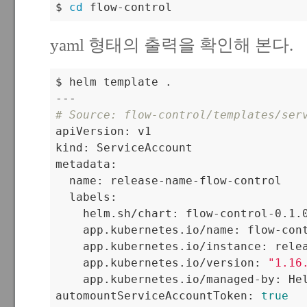
$ 
cd
 flow-control
yaml 형태의 출력을 확인해 본다.
$ helm template .

# Source: flow-control/templates/ser

apiVersion: v1

kind: ServiceAccount

metadata:

  name: release-name-flow-control

  labels:

    helm.sh/chart: flow-control-0.1.0
    app.kubernetes.io/name: flow-cont
    app.kubernetes.io/instance: relea
    app.kubernetes.io/version: 
"1.16
    app.kubernetes.io/managed-by: Hel
automountServiceAccountToken: 
true