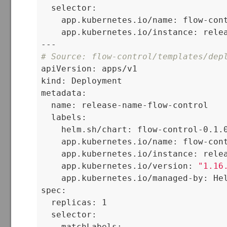
  selector:

    app.kubernetes.io/name: flow-cont
    app.kubernetes.io/instance: relea
# Source: flow-control/templates/dep

apiVersion: apps/v1

kind: Deployment

metadata:

  name: release-name-flow-control

  labels:

    helm.sh/chart: flow-control-0.1.0
    app.kubernetes.io/name: flow-cont
    app.kubernetes.io/instance: relea
    app.kubernetes.io/version: 
"1.16
    app.kubernetes.io/managed-by: Hel
spec:

  replicas: 1

  selector:

    matchLabels:
