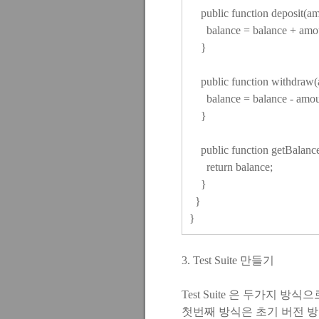
public function deposit(a
balance = balance + amo
}
public function withdraw(
balance = balance - amou
}
public function getBalanc
return balance;
}
}
}
3. Test Suite 만들기
Test Suite 은 두가지 방식
첫번째 방식은 초기 버전 방식 