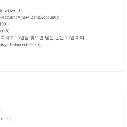
raw():void {
count = new BankAccount();
00);
(25);
저축하고 25원을 찾으면 남은 돈은 75원 이다",
lance() == 75);
{
r = 0;