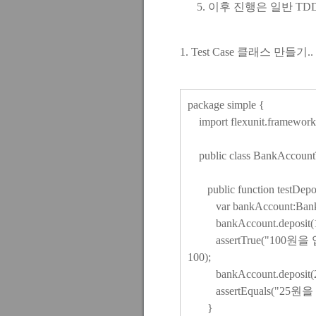
이후 진행은 일반 TD
1. Test Case 클래스 만들기..
package simple {
import flexunit.framework
public class BankAccountT
public function testDeposi
var bankAccount:BankAc
bankAccount.deposit(1
assertTrue("100원을 입
100);
bankAccount.deposit(2
assertEquals("25원을 추
}