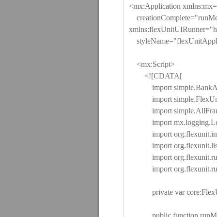
<mx:Application xmlns:mx=
creationComplete="runMe
xmlns:flexUnitUIRunner="
h
styleName="flexUnitAppli
<mx:Script>
<![CDATA[
import simple.BankAcc
import simple.FlexUnit
import simple.AllFram
import mx.logging.Log
import org.flexunit.inter
import org.flexunit.liste
import org.flexunit.run
import org.flexunit.run
private var core:FlexU
public function runMe(