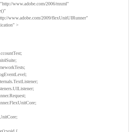
"
http://www.adobe.com/2006/mxml
"
()"
ttp://www.adobe.com/2009/flexUnitUIRunner
"
cation" >
ountTest;
4Suite;
eworkTests;
EventLevel;
nals.TextListener;
ners.UIListener;
ner.Request;
ner.FlexUnitCore;
nitCore;
):void {