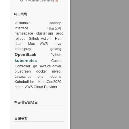
Machine Learning
(2)
태그목록
kustomize
Hadoop
Interface
배포전략
namespace
cluster api
argo
rollout
Github Action
Helm
chart
Mac
AWS
nova
kubespray
golang
OpenStack
Python
kubernetes
Custom
Controller
go
aws csi driver
bluegreen
docker
mysql
Javascript
php
ubuntu
Kubebuilder
KubeCon2020
helm
AWS Cloud Provider
최근에 달린 댓글
글 보관함