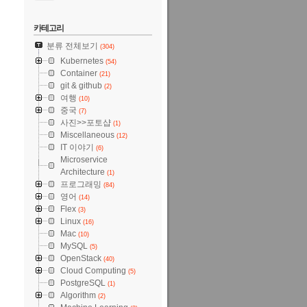
카테고리
분류 전체보기
(304)
Kubernetes
(54)
Container
(21)
git & github
(2)
여행
(10)
중국
(7)
사진>>포토샵
(1)
Miscellaneous
(12)
IT 이야기
(6)
Microservice
Architecture
(1)
프로그래밍
(84)
영어
(14)
Flex
(3)
Linux
(16)
Mac
(10)
MySQL
(5)
OpenStack
(40)
Cloud Computing
(5)
PostgreSQL
(1)
Algorithm
(2)