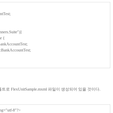
tTest;
ners.Suite")]
e {
ankAccountTest;
:BankAccountTest;
로 FlexUnitSample.mxml 파일이 생성되어 있을 것이다.
ng="utf-8"?>