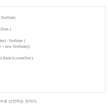
TestSuite;
Tests {
e() : TestSuite {
= new TestSuite();
 BankAccountTest );
변수로 선언하는 것이다.