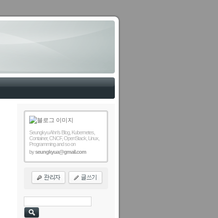
Seungkyu Ahn's Blog, Kubernetes,
Container, CNCF, OpenStack, Linux,
Programming and so on
by
seungkyua@gmail.com