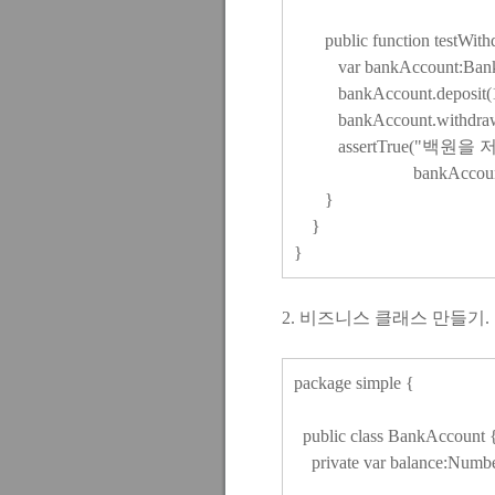
public function testWithd
var bankAccount:BankAc
bankAccount.deposit(1
bankAccount.withdraw
assertTrue("백원을 
bankAccount.getBa
}
}
}
2. 비즈니스 클래스 만들기.
package simple {
public class BankAccount 
private var balance:Numbe