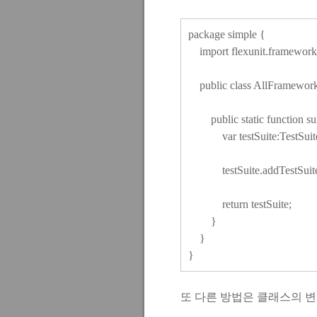
package simple {
import flexunit.framework.
public class AllFramework
public static function suit
var testSuite:TestSuite 
testSuite.addTestSuite(
return testSuite;
}
}
}
또 다른 방법은 클래스의 