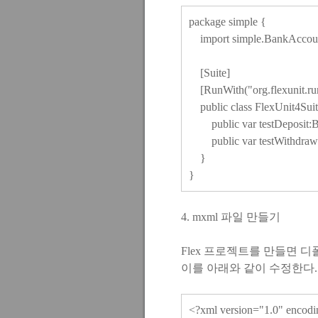
package simple {
import simple.BankAccoun
[Suite]
[RunWith("org.flexunit.run
public class FlexUnit4Suit
public var testDeposit:B
public var testWithdraw
}
}
4. mxml 파일 만들기
Flex 프로젝트를 만들면 디폴트
이를 아래와 같이 수정한다.
<?xml version="1.0" encodi