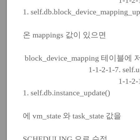
1-1-2-1-6
1. self.db.block_device_mapping_up
- 파라미터
온 mappings 값이 있으면
block_device_mapping 테이블에
1-1-2-1-7. self.upda
1-1-2-1-7
1. self.db.instance_update()
- instanc
에 vm_state 와 task_state 값을
BUILDI
SCHEDULING 으로 수정