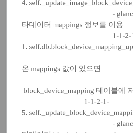
4. self._update_image_block_devic
- glance 에서 가
타데이터 mappings 정보를 이용
1-1-2-1-4
1. self.db.block_device_mapping_up
- 파라미터
온 mappings 값이 있으면
block_device_mapping 테이블에
1-1-2-1-
5. self._update_block_device_mappi
- glance 에서 가