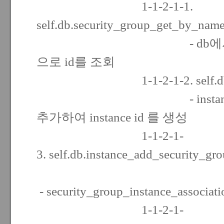
1-1-2-1-1.
self.db.security_group_get_by_name
- db에서 security 
으로 id를 조회
1-1-2-1-2. self.db.inst
- instance 테
추가하여 instance id 를 생성
1-1-2-1-
3. self.db.instance_add_security_gro
- security_group_instance_ass
1-1-2-1-