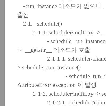
- run_instance 메소드가 없으니 _
출됨
2-1. _schedule()
2-1-1. scheduler/multi.py -> __g
- schedule_run_instan
니 __getattr__ 메소드가 호출
2-1-1-1. scheduler/chance.py
> schedule_run_instance()
- schedule_run_insta
AttributeError exception 이 발생
2-1-2. scheduler/multi.py -> sc
2-1-2-1. scheduler/chance.p