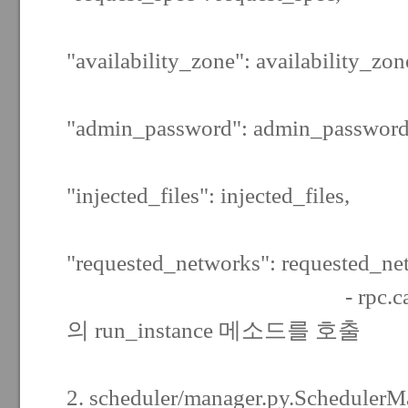
"availability_zone": availability_zon
"admin_password": admin_password
"injected_files": injected_files,
"requested_networks": requested_ne
- rpc.cast 로 sc
의 run_instance 메소드를 호출
2. scheduler/manager.py.SchedulerMa