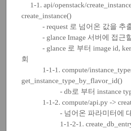
1-1. api/openstack/create_instance
create_instance()
- request 로 넘어온 값을 추
- glance Image 서버에 접근
- glance 로 부터 image id, kerne
회
1-1-1. compute/instance_types
get_instance_type_by_flavor_id()
- db로 부터 instance typ
1-1-2. compute/api.py -> creat
- 넘어온 파라미터에 대
1-1-2-1. create_db_entry_fo