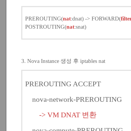
PREROUTING(
nat
:dnat) ->
FORWARD(
filte
POSTROUTING(
nat
:snat)
3. Nova Instance 생성 후 iptables
nat
PREROUTING ACCEPT
nova-network-PREROUTING
-> VM DNAT 변환
nova-compute-PREROUTING