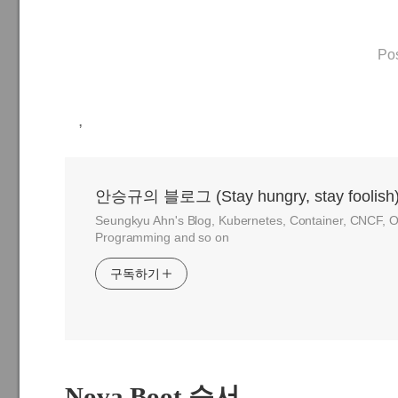
Po
,
안승규의 블로그 (Stay hungry, stay foolish
Seungkyu Ahn's Blog, Kubernetes, Container, CNCF, O
Programming and so on
구독하기
Nova Boot 순서