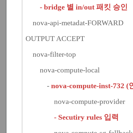
- bridge 별 in/out 패킷 승인
nova-api-metadat-FORWARD
OUTPUT ACCEPT
nova-filter-top
nova-compute-local
-
nova-compute-inst-7
nova-compute-provider
- Secutiry rules 입력
nova-compute-sg-fallback