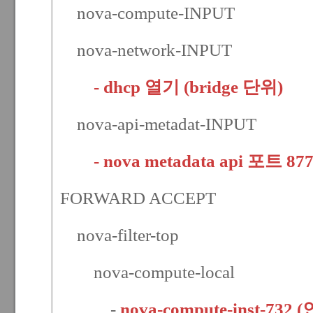
nova-compute-INPUT
nova-network-INPUT
- dhcp 열기 (bri
dge 단위)
nova-api-metadat-INPUT
- nova metadata api 포트 8
FORWARD ACCEPT
nova-filter-top
nova-compute-local
-
nova-compute-inst-7