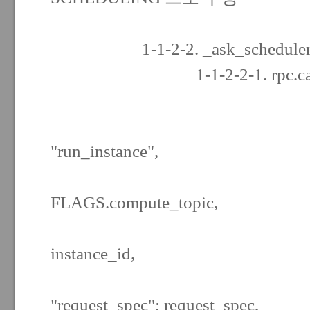
1-1-2-2. _ask_scheduler_to_
1-1-2-2-1. rpc.cast(c
FLAGS.schedul
{"metho
"run_instance",
"args": {"t
FLAGS.compute_topic,
"instanc
instance_id,
"request_spec": request_spec,