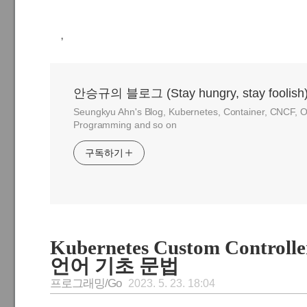
,
안승규의 블로그 (Stay hungry, stay foolish
Seungkyu Ahn's Blog, Kubernetes, Container, CNCF, O
Programming and so on
구독하기
Kubernetes Custom Contr
언어 기초 문법
프로그래밍/Go
2023. 5. 23. 18:04