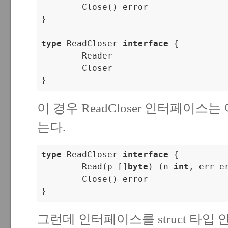
        Close() error

}

type
 ReadCloser 
interface
 {

        Reader

        Closer

}
이 경우 ReadCloser 인터페이스
는다.
type
 ReadCloser 
interface
 {

        Read(p []
byte
) (n 
int
, err er
        Close() error

}
그런데 인터페이스를 struct 타입 