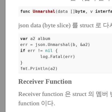
func
Unmarshal
(data []
byte
, v 
interf
json data (byte slice) 를 struct
var
 a2 album

if
 err != 
nil
 {

	log.Fatal(err)

}

Receiver Function
Receiver function 은 struct 
function 이다.