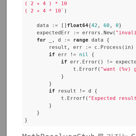
( 2 + 4 ) * 10

( 2 + 4 * 10`
)

    data := []
float64
{
42
, 
60
, 
0
}

    expectedErr := errors.New(
"inval
for
 _, d := 
range
 data {

        result, err := c.Process(in)

if
 err != 
nil
 {

if
 err.Error() != expecte
                t.Errorf(
"want (%v) 
            }

        }

if
 result != d {

            t.Errorf(
"Expected resul
        }

    }

}