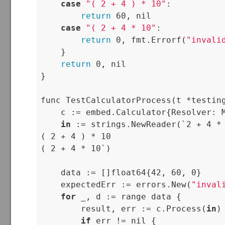
case
"( 2 + 4 ) * 10"
:

return
 60, nil

case
"( 2 + 4 * 10"
:

return
 0, fmt.Errorf(
"invali
    }

return
 0, nil

}

func TestCalculatorProcess(t *testing
    c := embed.Calculator{Resolver: M
in
 := strings.NewReader(`2 + 4 * 
( 2 + 4 ) * 10

( 2 + 4 * 10`)

    data := []float64{42, 60, 0}

    expectedErr := errors.New(
"inval
for
 _, d := range data {

        result, err := c.Process(
in
)

if
 err != nil {
