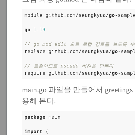
module github.com/seungkyua/
go
-sample
go
1.19
// go mod edit 으로 로컬 경로를 보도록 

replace github.com/seungkyua/
go
-samp
// 로컬이므로 pseudo 버전을 만든다 

require github.com/seungkyua/
go
-samp
main.go 파일을 만들어서 greeting
용해 본다.
package
 main

import
 (
