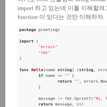
import 하고 있는데 이를 이해할려고
function 이 있다는 것만 이해하자.
package
 greetings

import
 (

"errors"
"fmt"
)

func
Hello
(name 
string
)
(
string
, err
if
 name == 
""
 {

return
""
, errors.Ne
	}

	message := fmt.Sprintf(
"Hi, 
return
 message, 
nil