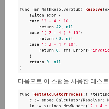
func
(mr MathResolverStub)
Resolve
(e
switch
 expr {

case
"2 + 4 * 10"
:

return
42
, 
nil
case
"( 2 + 4 ) * 10"
:

return
60
, 
nil
case
"( 2 + 4 * 10"
:

return
0
, fmt.Errorf(
"invali
    }

return
0
, 
nil
}
다음으로 이 스텁을 사용한 테스트
func
TestCalculatorProcess
(t *testin
    c := embed.Calculator{Resolver: M
    in := strings.NewReader(
`2 + 4 * 