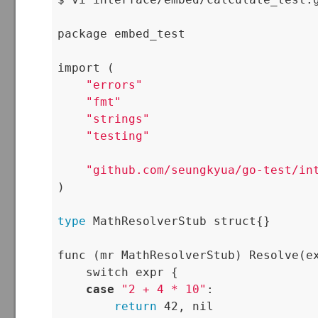
package embed_test

import (

"errors"
"fmt"
"strings"
"testing"
"github.com/seungkyua/go-test/in
)

type
 MathResolverStub struct{}

func (mr MathResolverStub) Resolve(ex
    switch expr {

case
"2 + 4 * 10"
:

return
 42, nil
