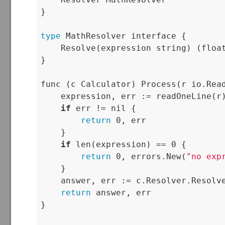
}

type
 MathResolver interface {

    Resolve(expression string) (float
}

func (c Calculator) Process(r io.Read
    expression, err := readOneLine(r)
if
 err != nil {

return
 0, err

    }

if
 len(expression) == 0 {

return
 0, errors.New(
"no exp
    }

    answer, err := c.Resolver.Resolve
return
 answer, err

}
