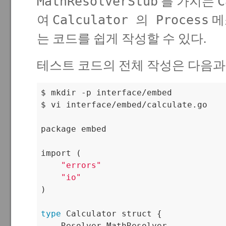
MathResolverStub
C
를 가지는
Calculator 의 Process
여
메
는 코드를 쉽게 작성할 수 있다.
테스트 코드의 전체 작성은 다음과
$ mkdir -p interface/embed

$ vi interface/embed/calculate.go

package embed

import (

"errors"
"io"
)

type
 Calculator struct {

    Resolver MathResolver
