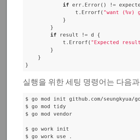
if
 err.Error() != expect
                t.Errorf(
"want (%v) 
            }

        }

if
 result != d {

            t.Errorf(
"Expected resul
        }

    }

실행을 위한 세팅 명령어는 다음과
$ go mod init github.com/seungkyua/go
$ go mod tidy

$ go mod vendor

$ go work init

$ go work use .