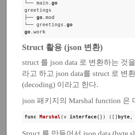
└── main.
go
greetings

├── 
go
.mod

└── greetings.
go
go
Struct 활용 (json 변환)
struct 를 json data 로 변환하는 것을 m
라고 하고 json data를 struct 로 변
(decoding) 이라고 한다.
json 패키지의 Marshal function
func
Marshal
(v 
interface
{})
([]
byte
,
Struct 를 만들어서 json data (byte