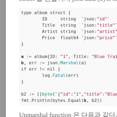
type album struct {

	ID     string  `json:
"id"
`

	Title  string  `json:
"title"
`
	Artist string  `json:
"artist
	Price  float64 `json:
"price"
`
}

a
 := album{ID: 
"1"
, Title: 
"Blue Tra
b
, err := json.
Marshal
(a)

if err != nil {

	log.
Fatal
(err)

}

b2 := []
byte
(`{
"id"
:
"1"
,
"title"
:
"Blu
fmt
.Println
(bytes
.Equal
(
b
Unmarshal function 은 다음과 같다.