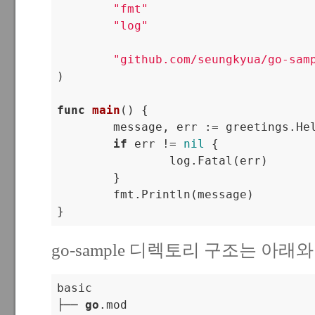
"fmt"
"log"
"github.com/seungkyua/go-sam
)

func
main
()
 {

	message, err := greetings.He
if
 err != 
nil
 {

		log.Fatal(err)

	}

	fmt.Println(message)

go-sample 디렉토리 구조는 아래와
basic

├── 
go
.mod
