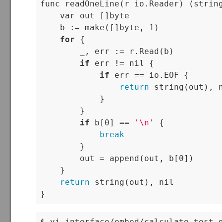
func readOneLine(r io.Reader) (string
    var out []byte

    b := make([]byte, 1)

for
 {

        _, err := r.Read(b)

if
 err != nil {

if
 err == io.EOF {

return
 string(out), n
            }

        }

if
 b[0] == 
'\n'
 {

break
        }

        out = append(out, b[0])

    }

return
 string(out), nil

}
$ vi interface/embed/calculate_test.g