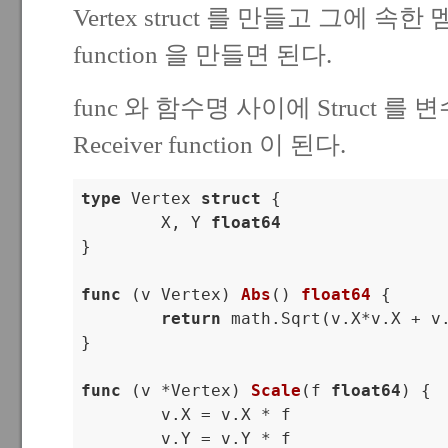
Vertex struct 를 만들고 그에 
function 을 만들면 된다.
func 와 함수명 사이에 Struct 를
Receiver function 이 된다.
type
 Vertex 
struct
 {

	X, Y 
float64
}

func
(v Vertex)
Abs
()
float64
 {

return
 math.Sqrt(v.X*v.X + v.
}

func
(v *Vertex)
Scale
(f 
float64
)
 {

	v.X = v.X * f

	v.Y = v.Y * f
