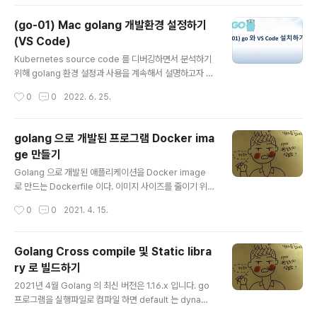
une, float, byte, string 이 있다. 물론 complex type
도 있지만 이는 생략하겠다. 기본 내장 타입은 zero 값을
(go-01) Mac golang 개발환경 설정하기
갖고 있다. 이 중에서 숫자 타입은 integer, rune, float
(VS Code)
이다. boolean boolean 의 zero 값은 false 이다. var
글 내용
isDev bool var isTrue = true fmt.Println(isDev) f
Kubernetes source code 를 디버깅하면서 분석하기
mt..
위해 golang 환경 설정과 사용을 계속해서 설명하고자 한
다. 오늘은 첫번째로 무료 IDE 인 (thx MS) VSCode 를
작성시간
0
0
2022. 6. 25.
설치하고 세팅하는 법을 알아보자. golang 설치 mac 에
서 golang 은 home brew 로 간단히 설치할 수 있다. 혹
시 라도 이전에 낮은 버전이 설치되어 있는지 확인한다. $
golang 으로 개발된 프로그램 Docker ima
brew list | grep go $ go@1.12 $ go version go v
ge 만들기
ersion go1.12.9 darwin/amd64 새로운 버전을 instal
글 내용
l 한다. $ brew install go@1.16 현재 1.12 버전을 unlin
Golang 으로 개발된 애플리케이션을 Docker image
k 한다. $ brew unlink go 새로운 버전을 link 한다. $ b
로 만드는 Dockerfile 이다. 이미지 사이즈를 줄이기 위해
rew l..
서 빌드 이미지와 실행 이미지를 구분하여 작성하였다. 실
작성시간
0
0
2021. 4. 15.
행 이미지를 더 작게 만들고 싶으면 base를 golang 이미
지 대신 alphine 이미지로 만들면 된다. 한가지 tip 이라
하면 RUN go mod vendor 를 먼저 하고 나중에 COPY
Golang Cross compile 및 Static libra
. . 를 하여 소스를 복사한 부분이다. 만약 소스 복사를 먼저
ry 로 빌드하기
하면 변경되 소스로 인해서 (하위 layer 의 변경) go mod
글 내용
vendor 로 다운로드 하는 부분을 수행하게 된다. 하지만
2021년 4월 Golang 의 최신 버전은 1.16.x 입니다. go
go mod vendor 를 먼저한 후 소스를 복사하면 go mo
프로그램을 실행파일로 컴파일 하면 default 는 dynami
d vendor 에서 수정된 부분이 없으면 해당 layer 를 재사
c library 로 만들어 집니다. 아무리 OS 와 architecture