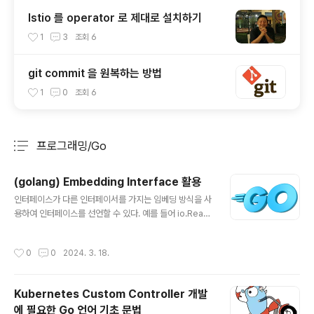
Istio 를 operator 로 제대로 설치하기
1
3
조회
6
git commit 을 원복하는 방법
1
0
조회
6
프로그래밍/Go
분류 전체보기
주요 글 목록
(golang) Embedding Interface 활용
글 내용
인터페이스가 다른 인터페이서를 가지는 임베딩 방식을 사
용하여 인터페이스를 선언할 수 있다. 예를 들어 io.Read
Closer 인터페이스는 io.Reader 와 io.Closer 인터페
이스를 가지고 있다. type Reader interface { Read(p
작성시간
0
0
2024. 3. 18.
[]byte) (n int, err error) } type Closer interface {
Close() error } type ReadCloser interface { Rea
der Closer } 이 경우 ReadCloser 인터페이스는 아래
Kubernetes Custom Controller 개발
와 동일 효과를 갖는다. type ReadCloser interface {
에 필요한 Go 언어 기초 문법
Read(p []byte) (n int, err error) Close() error } 그