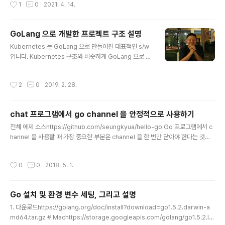
작성시간
1
0
2021. 4. 14.
용하기 때문..
에 맞춰서 cross compile 을 했다고 해도 링크된 모듈이
존재하지 않으면 에러가 납니다. 특히 docker 로 실행할
경우 이런 문제를 자주 겪게 됩니다. 1.15 버전 이상에서는
GoLang 으로 개발한 프로젝트 구조 설명
CGO_ENABLED=0 환경 변수로 static library 로 만들
글 내용
Kubernetes 는 GoLang 으로 만들어진 대표적인 s/w
수 있습니다. 참고로 1.14 버전 이하에서는 -tags 옵션을
입니다. Kubernetes 구조와 비슷하게 GoLang 으로 프
사용할 수 있습니다. 아래 Makefile 은 이 부분을 고려해
로젝트를 만들 때 사용되는 일반적인 디렉토리 구조를 설
서 만들었습니다. GOOS는 OS 의 종류를 GOARCH 는
명하겠습니다. 제일 먼저 GOPATH 를 지정하고, bin 디
Architecture 에 맞춰 실행파일을 만듭니다..
작성시간
2
0
2019. 2. 28.
렉토리를 PATH에 추가로 지정합니다.$ GOPATH=/Us
ers/ahnsk/Documents/go_workspace $ PATH=/
Users/ahnsk/Documents/go_workspace/bin:$P
chat 프로그램에서 go channel 을 안정적으로 사용하기
ATH 다음은 go get 으로 govendor 를 설치합니다. g
글 내용
ovendor 는 dependency module 을 쉽게 다운받고
전쳬 에제 소스https://github.com/seungkyua/hello-go Go 프로그램에서 c
관리할 수 있습니다.$ go get -u github.com/kardian
hannel 을 사용할 때 가장 중요한 부분은 channel 을 한 번만 닫아야 한다는 것이
os/govendor $ govendor -versio..
다. 그렇지 않고 닫힌 channel 을 중복해서 닫으려고 하면 panic 이 발생한다. 그래
서 Discovery Go 책에서는 channel 에 값을 보내는 쪽에서 닫는 패턴을 추천한
작성시간
0
0
2018. 5. 1.
다. 프로젝트로 완성하는 Go 프로그래밍(Go Programming Blueprints Secon
d Edition) 의 chat 예제를 보면 client 가 종료되어도 client 가 가지고 있는 채널
을 닫지 않는 에러가 있어 이를 간단히 수정했다. client.go 의 client struct 에 필
Go 설치 및 환경 변수 세팅, 그리고 설명
요없는 room 변수는 삭제했다...
글 내용
1. 다운로드https://golang.org/doc/install?download=go1.5.2.darwin-a
md64.tar.gz # Machttps://storage.googleapis.com/golang/go1.5.2.lin