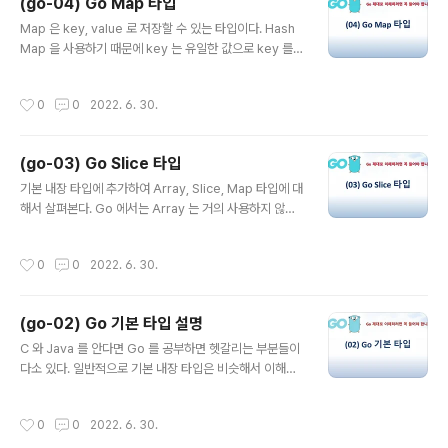
(go-04) Go Map 타입
으로 struct 를 선언했으면 그 자체가 하나의 type 이 된
글 내용
다. 그럼 var 로 새로운 만든 type을 활용하여 변수 선언
Map 은 key, value 로 저장할 수 있는 타입이다. Hash
을 할 수 있다. 아래와 같이 name 과 age 를 필드로 갖는
Map 을 사용하기 때문에 key 는 유일한 값으로 key 를
person 이라는 새로운 타입을 선언하고 jina 와 jamie ..
사용하면 value 를 바로 찾아서 쓸 수 있다. 앞서 slice 와
동일하게 zero 값은 nil 이다. 그러므로 map 변수를 선언
작성시간
0
0
2022. 6. 30.
만 하면 nil 값으로 비교할 수 있다. slice 는 nil 값이라도 a
ppend 를 사용하면 값을 추가하면서 새로운 slice 가 생
성되어 return 되었다. 하지만 map 은 nil 값에는 어떠한
(go-03) Go Slice 타입
key, value 도 추가할 수 있다. Map map 은 key, valu
글 내용
e 쌍으로 이루어진 데이터 구조이다. 파이썬에서는 dictio
기본 내장 타입에 추가하여 Array, Slice, Map 타입에 대
nary 와 비슷하다고 생각하면 된다. 단지 다른 것은 하나의
해서 살펴본다. Go 에서는 Array 는 거의 사용하지 않는
map 에는 사전에 지정된 타입의 key, v..
다. 그러므로 이번에는 Slice 와 Map 타입에 대해서만 살
펴 본다. 참고로 Go 에서는 nil 이라는 값이 있다. 이는 값
작성시간
0
0
2022. 6. 30.
이 없다라는 뜻인데, 기본 타입에는 이 nil 과의 비교문 (=
=)을 쓸 수 없다. (이전에 기본 타입은 전부 zero 값이 nil
이 아니다.) **nil 과 비교문이 가능한 타입은 앞으로 설명
(go-02) Go 기본 타입 설명
할 slice, map, pointer 이며, 이 3개의 zero 값이 nil 이
글 내용
다.** Slice slice 는 값을 순차적으로 가질 수 있는 데이
C 와 Java 를 안다면 Go 를 공부하면 헷갈리는 부분들이
터 구조이다. 파이썬에서는 list 와 비슷하다고 생각하면 된
다소 있다. 일반적으로 기본 내장 타입은 비슷해서 이해하
다. 단지 다른 것은 하나의 slice 에는 사전에 ..
기 쉽지만 pointer 와 interface 등을 공부하다 보면 헷
갈리기 마련이다. 일단 먼저 기본 타입에 대해서 설명한다.
작성시간
0
0
2022. 6. 30.
Built-in Type 기본 내장 타입에는 boolean, integer, r