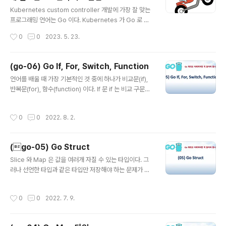
글 내용
런데 인터페이스를 struct 타입 안..
Kubernetes custom controller 개발에 가장 잘 맞는
프로그래밍 언어는 Go 이다. Kubernetes 가 Go 로 개
발된 S/W 이다 보니 Custom controller 도 Go 로 만드
작성시간
0
0
2023. 5. 23.
는 것이 좋을 것 같다는 생각이다. 그래서 겸사겸사 Custo
m Controller 개발에 필요한 Go 문법만 정리해 보기로
했다. 변수 선언 : var, Short Variable Declaration Op
(go-06) Go If, For, Switch, Function
erator(:=) Package 선언 및 활용 Struct (json 으로 변
글 내용
언어를 배울 때 가장 기본적인 것 중에 하나가 비교문(if),
환) Receiver function Interface 선언, 활용 변수 선언
반복문(for), 함수(function) 이다. If 문 if 는 비교 구문에
변수는 var 키워드로 쉽게 선언할 수 있다. // var 변수명
서 사용되는 키워드 이다. 변수 선언과 동시에 비교를 할 수
변수타입 var message string 변수를 선언하면서 값을
있는데 이 때 선언된 변수는 해당 if 문 block 안에서만 유
대입하..
작성시간
0
0
2022. 8. 2.
효하다. 그렇기 때문에 마지막 라인은 num 변수는 인식하
지 못해 에러가 난다. func main() { if num := 5; num =
= 0 { fmt.Println("False") } else if num < 10 { fmt.P
(go-05) Go Struct
rintln("True") } else { fmt.Println("Big number") } f
글 내용
mt.Println(num) } --- output --- ./main_05_for_fun
Slice 와 Map 은 값을 여러개 자질 수 있는 타입이다. 그
ction.go:17:14: u..
러나 선언한 타입과 같은 타입만 저장해야 하는 문제가 있
다. 또한 class 와 같이 다양한 멤버 변수를 가질 수 없다.
그래서 Go 에서는 다양한 값을 가질 수 있도록 Struct 타
작성시간
0
0
2022. 7. 9.
입을 지원한다. Struct struct 의 를 만들려면 type 키워
드, struct명, struct 키워드로 만든다. 그리고 그 안에 다
양한 변수를 포함할 수 있으며 {} 로 묶어주면 된다. type