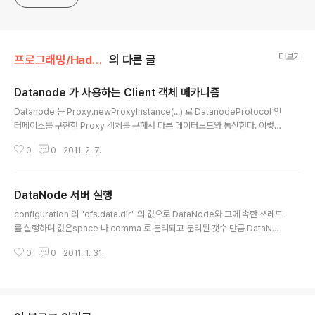
더보기
프로그래밍/Hadoop
의 다른 글
Datanode 가 사용하는 Client 객체 메카니즘
글 내용
Datanode 는 Proxy.newProxyInstance(...) 로 DatanodeProtocol 인
터페이스를 구현한 Proxy 객체를 구해서 다른 데이터노드와 통신한다. 이렇게
되면 DatanodeProtocol 의 메소드를 호출 할 때 마다 Proxy 객체 생성시에
0
0
2011. 2. 7.
저장된 InvokerHandler.invoke 메소가 호출된다. 결국 중요한 것은 Invok
erHandler.invoke 메소드이다. (실제 작업하게 되는 메소드) ObjectWrita
ble value = (ObjectWritable) CLIENT.call(new Invocation(method,
DataNode 서버 실행
args), address); return value.get(); Invocation 클래스는 대충 호출할
글 내용
메소드와 파라미터를 저장한 것이..
configuration 의 "dfs.data.dir" 의 값으로 DataNode와 그에 속한 쓰레드
를 실행하며 값은space 나 comma 로 분리되고 분리된 갯수 만큼 DataNod
e를 실행한다. (ServerSocket 을 전달함) DataNode 생성자에서 서버소켓
0
0
2011. 1. 31.
을 실행, 서버 포트는 "dfs.datanode.port" 의 값으로 시작되며 디폴트는 50
010 이고 서버가 갯수 만큼 실행 될 때 +1 씩 포트가 증가한다. DataNode 가
갖는 쓰레드 1. 자체 Thread : Namenode에 Heartbeat, blockReport 를
보냄 2. DataXceiveServer : ServerSocket 을 전달받아 클라이언트 접속
이 있으며 DataXceiver 스레드를 만든다. 3. Data..