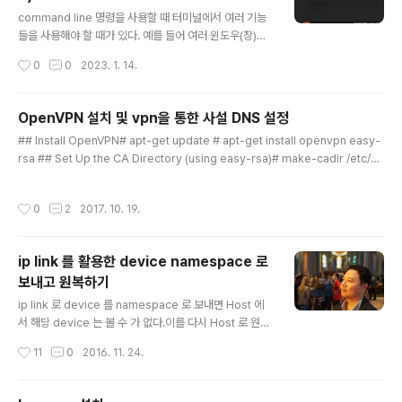
글 내용
tmux new -s sample 이제 prefix + r 을 해보면 설정
command line 명령을 사용할 때 터미널에서 여러 기능
파일이 리로딩된 것을 볼 수 있다. (prefix 는 ctrl + b 를
들을 사용해야 할 때가 있다. 예를 들어 여러 윈도우(창)을
나타내며 Reloaded!..
띄워놓고 필요에 따라 옮긴다던가 하나의 윈도우을 상하,
작성시간
0
0
2023. 1. 14.
혹은 좌우로 구분하여 나눠서 사용하는 경우가 있다. 보통
은 명령어를 여러 디렉토리를 옮겨가며 작업하기 때문에
디렉토리 마다 윈도우를 만들어 사용한다. 혹은 포그라운
OpenVPN 설치 및 vpn을 통한 사설 DNS 설정
드로 프로세스를 띄워 출력되는 로그를 확인하고, 다른 윈
글 내용
## Install OpenVPN# apt-get update # apt-get install openvpn easy-
도에서 작업하는 경우도 있다. 위와 같은 기능을 제공하는
rsa ## Set Up the CA Directory (using easy-rsa)# make-cadir /etc/o
툴에는 tmux 라는 sw가 있다. 일반적으로 linux 에는 기
penvpn/ease-rsa # cd /etc/openvpn/ease-rsa ## Configure the CA
본으로 설치되어 있고 mac 에서는 쉽게 설치할 수 있으므
Variables# vi vars export KEY_COUNTRY="KR" export KEY_PROVINC
로 쉽게 활용할 수 가 있다. 1. 세션 관리 세션 만들기 tmux
작성시간
0
2
2017. 10. 19.
E="Seoul" export KEY_CITY="Jongno" export KEY_ORG="OpenStack
는 세션 단위로 구분하여 관리한다. 자신만의 새로운 세션
KR" export KEY_EMAIL="root@localhost" export KEY_OU="OpenStac
을 만들어 독립..
k KR" export KEY_NAME..
ip link 를 활용한 device namespace 로
보내고 원복하기
글 내용
ip link 로 device 를 namespace 로 보내면 Host 에
서 해당 device 는 볼 수 가 없다.이를 다시 Host 로 원복
하는 방법 ## Host 서버의 eno2 를 qrouter namesp
작성시간
11
0
2016. 11. 24.
ace 에 넣고 ip 세팅$ sudo ip netns qrouter-68cfc
511-7e75-4b85-a1ca-d8a09c489ccc qdhcp-0
3a6de58-9693-4c41-9577-9307c8750141 ##