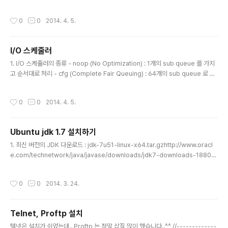
[priv]stack 3578 3424 0 16:41 ? 00:00:00 sshd: stack@pts/0 -ef : 출
력을 유저 id, 프로세스 id, 부모 프로세스 id 순으로 표시한다.[] : grep 자기 자신에
작성시간
0
0
2014. 4. 5.
대한 명령은 제외한다. # ps aux | grep ssh[d] 출력 예)root 1154 0.0 0.0 50
036 2932 ? Ss 16:23 0:00 /usr/sbin/sshd -Droot 3424 0.0 0.1 92304
3984 ? Ss 16:41 0..
I/O 스케줄러
글 내용
1. I/O 스케줄러의 종류 - noop (No Optimization) : 1개의 sub queue 를 가지
고 순서대로 처리 - cfg (Complete Fair Queuing) : 64개의 sub queue 로 분
배하여 각 프로세스마다 공평하게 처리 - deadline(Deadline) : Read sub que
ue 와 Write sub Queue 를 가진다. - anticipatory : deadline 기능에 다음에
작성시간
0
0
2014. 4. 5.
올 요청을 예상하는 기능을 추가 2. 특정 디바이스 (sda) 에 대한 I/O 스케줄러 변경
# cat /sys/block/sda/queue/scheduler (스케줄러 조회)# echo "cfg" > /s
ys/block/sda/queue/scheduler (스케줄러를 cfg 로 변경)..
Ubuntu jdk 1.7 설치하기
글 내용
1. 최신 버전의 JDK 다운로드 : jdk-7u51-linux-x64.tar.gzhttp://www.oracl
e.com/technetwork/java/javase/downloads/jdk7-downloads-18802
60.html 2. 압축을 푼 후 /usr/local/jdk1.7.0_51/ 로 복사 (root.root 권한으로
변경) 3. vi /etc/profile 에 경로 추가export JAVA_HOME=/usr/local/jdk1.7.
작성시간
0
0
2014. 3. 24.
0_51PATH="$JAVA_HOME/bin:$PATH"
Telnet, Proftp 설치
글 내용
텔넷은 설치가 쉬었는데.. Proftp 는 정말 삽질 많이 했습니다..^^ //-------------