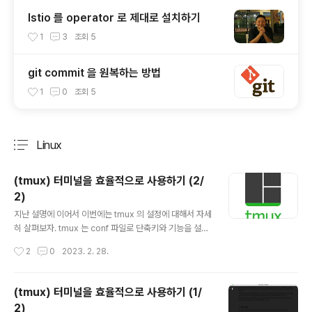
Istio 를 operator 로 제대로 설치하기
1
3
조회
5
git commit 을 원복하는 방법
1
0
조회
5
Linux
분류 전체보기
주요 글 목록
(tmux) 터미널을 효율적으로 사용하기 (2/
2)
글 내용
지난 설명에 이어서 이번에는 tmux 의 설정에 대해서 자세
히 살펴보자. tmux 는 conf 파일로 단축키와 기능을 설정
할 수 있다. tmux.conf 설정 파일 tmux.conf 파일을 홈
작성시간
2
0
2023. 2. 28.
디렉토리 아래에 다음과 같이 생성한다. $ vi ~/.tmux.co
nf bind r source-file ~/.tmux.conf \; display "Relo
aded!" 위의 설정은 현재의 session 에서 설정 파일인 t
(tmux) 터미널을 효율적으로 사용하기 (1/
mux.conf 을 동적으로 바로 리로딩하는 기능을 가진다.
2)
새로운 session 을 만들고 설정 파일을 리로딩해보자. $