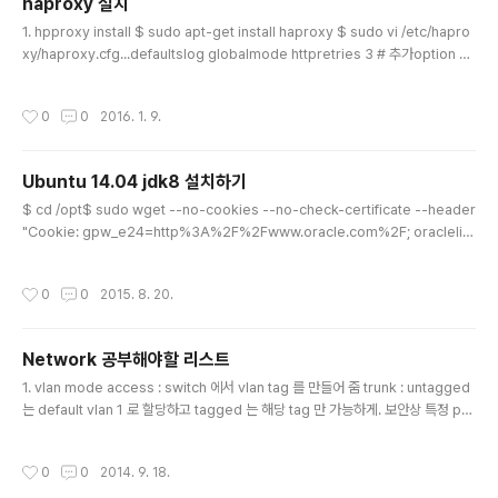
haproxy 설치
eno2 를 네임스페이스로 보내기$ sudo ip link set en
글 내용
1. hpproxy install $ sudo apt-get install haproxy $ sudo vi /etc/hapro
o2 netns qrouter-68cfc511-7e75-4b85-a1ca-d
xy/haproxy.cfg...defaultslog globalmode httpretries 3 # 추가option htt
8a09c489ccc $ sudo ip netns exec qrouter-68
plogoption dontlognulloption redispatch # 추가 : 한 서버가 죽으면 다른 서
cfc511-7e75-4b85-a1ca-d8a09c489ccc ..
버로 보내라......listen serv 0.0.0.0:80 # 추가 : serv 는 아무 이름이나 줘도 됨
작성시간
0
0
2016. 1. 9.
mode httpoption http-server-closetimeout http-keep-alive 3000 #
추가 : 이미지 같은 것은 하나의 컨넥션으로 연결하기 위해server serv 127.0.0.1:
9000 check # server1..
Ubuntu 14.04 jdk8 설치하기
글 내용
$ cd /opt$ sudo wget --no-cookies --no-check-certificate --header
"Cookie: gpw_e24=http%3A%2F%2Fwww.oracle.com%2F; oraclelic
ense=accept-securebackup-cookie" "http://download.oracle.com/o
tn-pub/java/jdk/8u20-b26/jdk-8u20-linux-x64.tar.gz" $ sudo tar -zx
작성시간
0
0
2015. 8. 20.
vf jdk-8u20-linux-x64.tar.gz $ sudo update-alternatives --install /us
r/bin/java java /opt/jdk1.8.0_20/bin/java 2 $ sudo update-alternatives
--conf..
Network 공부해야할 리스트
글 내용
1. vlan mode access : switch 에서 vlan tag 를 만들어 줌 trunk : untagged
는 default vlan 1 로 할당하고 tagged 는 해당 tag 만 가능하게. 보안상 특정 por
t 는 특정 vlan 을 쓸 수 있다고 access 를 풀어줘야 함 gateway 를 거치게 되면 v
lan tag 는 사라짐 2. Host 서버 routing 추가 Host 에 2개의 네트워크가 연결되
작성시간
0
0
2014. 9. 18.
어 있고 각각이 L2 가 아닌 L3 로 통신해야 한다면 1개의 네트워크에 해당하는 def