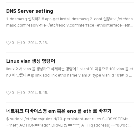
ault gateway 외에 다른 하나의 gateway 를 routing 에 추가해 줘야 함 3. Swit
ch secondary gateway OpenStack nova-network 와 같이 하나의 네..
DNS Server setting
글 내용
1. dnsmasq 설치하기# apt-get install dnsmasq 2. conf 설정# vi /etc/dns
masq.conf resolv-file=/etc/resolv.confinterface=eth0interface=eth1li
sten-address=127.0.0.1 3. 다른 호스트에서 nameserver 를 dnsmasq 가
설치된 서버로 지정# vi /etc/resolv.conf nameserver dnsmasq 서버
작성시간
0
0
2014. 7. 18.
Linux vlan 생성 명령어
글 내용
linux 에서 vlan 을 생성하고 삭제하는 명령어 1. vlan101 이름으로 101 vlan 을 et
h0 에 만든다.# ip link add link eth0 name vlan101 type vlan id 101# ip -d
link show vlan101# ip link set vlan101 up 2. vlan101 을 삭제한다.# ip link
set vlan101 down# ip link delete vlan101 ※ bridge 와 device interface
작성시간
0
0
2014. 5. 15.
연결은 brctl show 로 연결을 볼 수 있지만,vlan 은 ip addr show 로 보여지는 vl
an101@eth0 와 같이 @ 다음의 device interface 로 알 수 있다. OpenStack
에서 vlan Manag..
네트워크 디바이스명 em 혹은 eno 를 eth 로 바꾸기
글 내용
$ sudo vi /etc/udev/rules.d/70-persistent-net.rules SUBSYSTEM=
="net", ACTION=="add", DRIVERS=="?*", ATTR{address}=="00:0c:2
9:e3:d9:dd", ATTR{dev_id}=="0x0", ATTR{type}=="1", KERNEL=="en
o*", NAME="eth0"SUBSYSTEM=="net", ACTION=="add", DRIVERS=