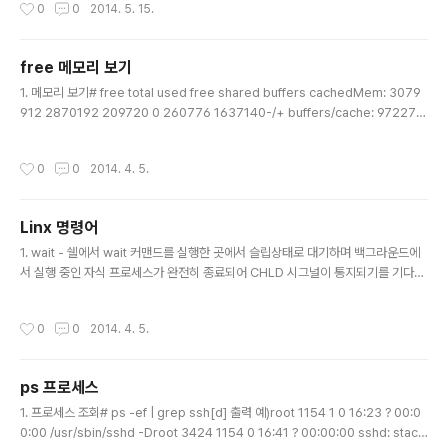
작성시간
0
0
2014. 5. 15.
="?*", ATTR{address}=="00:0c:29:e3:d9:e7", ATTR{dev_id}=="0x0",
ATTR{type}=="1", KERNEL=="eno*", NAME="eth1" auto loiface lo inet
loopback auto eth0iface et..
free 메모리 보기
글 내용
1. 메모리 보기# free total used free shared buffers cachedMem: 3079
912 2870192 209720 0 260776 1637140-/+ buffers/cache: 972276
2107636Swap: 5237184 0 5237184 2. 유저 메모리 유저 메모리 = 디스크
캐시 ( buffers + cached ) + AnonPages * 디스크 캐시에는 Shmem (tmpf
작성시간
0
0
2014. 4. 5.
s) 가 포함되어 있음 유저 메모리 = File-backend 메모리 ( Active(file) + Inacti
ve(file) ) + Anonymous 메모리 ( Active(anon) + Inactive (anon) ) * Anon
ymous 메모리에는 Shmem (tmpfs) 가 포함되어 ..
Linx 명령어
글 내용
1. wait - 쉘에서 wait 커맨드를 실행한 곳에서 슬립상태로 대기하며 백그라운드에
서 실행 중인 자식 프로세스가 완전히 종료되어 CHLD 시그널이 통지되기를 기다린
다. 모든 자식 프로세스가 종료되면 wait 의 다음 처리를 진행한다. 2. redirect# c
ommand >test.log 2>test.err & > : 표준출력은 test.log, 에러는 test.err 에
작성시간
0
0
2014. 4. 5.
저장한다. & : 백그라운드 프로세스로 실행한다. # command >test.log 2>&1 &
2>&1 : 에러출력을 표준출력에 출력한다. # command >/dev/null 2>&1 & /de
v/null : 버린다. # nohup command >/test.log 2>&1 & nohup : bash 프로세
ps 프로세스
스는 종료되면 자식..
글 내용
1. 프로세스 조회# ps -ef | grep ssh[d] 출력 예)root 1154 1 0 16:23 ? 00:0
0:00 /usr/sbin/sshd -Droot 3424 1154 0 16:41 ? 00:00:00 sshd: stack