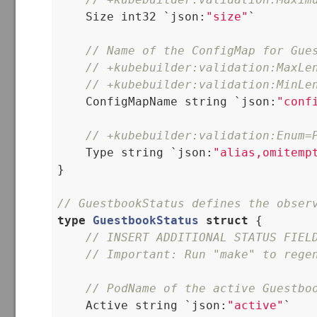
    Size int32 `json:
"size"
`

// Name of the ConfigMap for Gue
// +kubebuilder:validation:MaxLe
// +kubebuilder:validation:MinLe
    ConfigMapName string `json:
"conf
// +kubebuilder:validation:Enum=
    Type string `json:
"alias,omitemp
}

// GuestbookStatus defines the obser
type
GuestbookStatus
struct
 {
// INSERT ADDITIONAL STATUS FIEL
// Important: Run "make" to rege
// PodName of the active Guestbo
    Active string `json:
"active"
`
