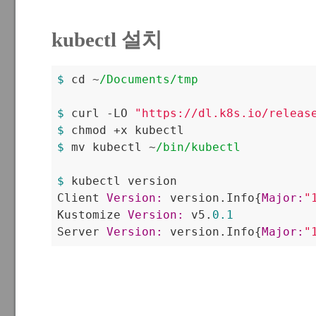
kubectl 설치
$ 
cd ~
/Documents/tmp
$ 
curl -LO 
"https://dl.k8s.io/releas
$ 
$ 
mv kubectl ~
/bin/kubectl
$ 
kubectl version

Client 
Version:
 version.Info{
Major:
"
Kustomize 
Version:
 v5.
0.1
Server 
Version:
 version.Info{
Major:
"