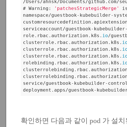
/Users/ahnsk/Documents/github.com/se
# Warning: 
'patchesStrategicMerge'
 i
namespace/guestbook-kubebuilder-syste
customresourcedefinition.apiextensio
serviceaccount/guestbook-kubebuilder-
role.rbac.authorization.k8s.
io
/guest
clusterrole.rbac.authorization.k8s.
i
clusterrole.rbac.authorization.k8s.
i
clusterrole.rbac.authorization.k8s.
i
rolebinding.rbac.authorization.k8s.
i
clusterrolebinding.rbac.authorizatio
clusterrolebinding.rbac.authorizatio
service/guestbook-kubebuilder-control
deployment.apps/guestbook-kubebuilde
확인하면 다음과 같이 pod 가 설치