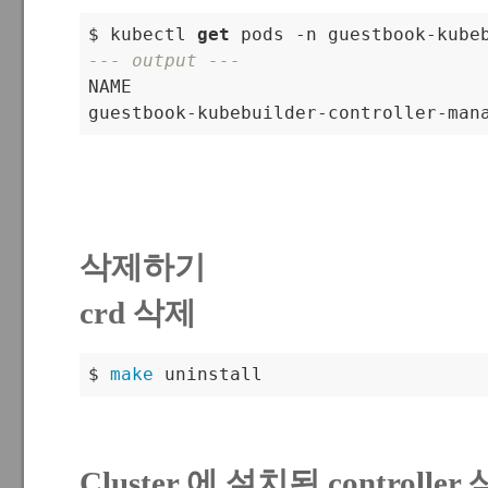
$ kubectl 
get
 pods 
-
n guestbook
-
kube
--- output ---

NAME                                
guestbook
-
kubebuilder
-
controller
-
man
삭제하기
crd 삭제
$ 
make
 uninstall
Cluster 에 설치된 controller