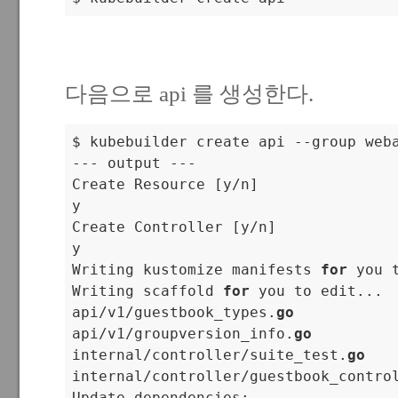
다음으로 api 를 생성한다.
$ kubebuilder create api --group weba
--- output ---

Create Resource [y/n]

y

Create Controller [y/n]

y

Writing kustomize manifests 
for
 you t
Writing scaffold 
for
 you to edit...

api/v1/guestbook_types.
go
api/v1/groupversion_info.
go
internal/controller/suite_test.
go
internal/controller/guestbook_contro
Update dependencies:
