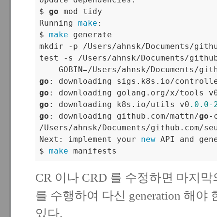
$ 
go
 mod tidy

Running 
make
:

$ 
make
 generate

mkdir -p /Users/ahnsk/Documents/githu
test -s /Users/ahnsk/Documents/githu
    GOBIN=/Users/ahnsk/Documents/git
go
: downloading sigs.k8s.io/controll
go
: downloading golang.org/x/tools v
go
: downloading k8s.io/utils v0
.0
.0
-
go
: downloading github.com/mattn/
go
-
/Users/ahnsk/Documents/github.com/se
Next: implement your 
new
 API and gen
$ 
make
 manifests
CR 이나 CRD 를 수정하면 마지
를 수행하여 다신 generation 
있다.