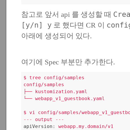
Cre
참고로 앞서 api 를 생성할 때
[y/n] y
confi
로 했다면 CR 이
아래에 생성되어 있다.
여기에 Spec 부분만 추가한다.
$
tree
config/samples
config/samples
├──
kustomization.yaml
└──
webapp_v1_guestbook.yaml
$
vi
config/samples/webapp_v1_guestb
---
output
---
apiVersion:
webapp.my.domain/v1