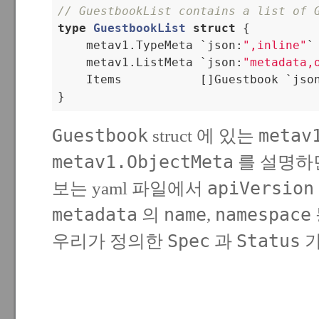
// GuestbookList contains a list of 
type
GuestbookList
struct
 {
    metav1.TypeMeta `json:
",inline"
`

    metav1.ListMeta `json:
"metadata,
    Items           []Guestbook `jso
}
Guestbook
metav
struct 에 있는
metav1.ObjectMeta
를 설명하
apiVersion
보는 yaml 파일에서
metadata
name
namespace
의
,
Spec
Status
우리가 정의한
과
가