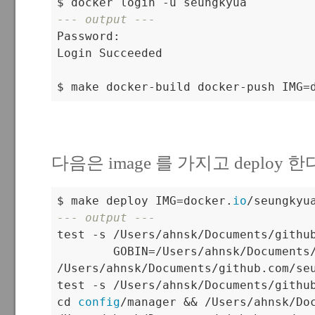
--- output ---         

Password: 

Login Succeeded

$ make docker-build docker-push IMG=
다음은 image 를 가지고 deploy 한
$ make deploy IMG=docker.
io
/seungkyu
--- output ---

test -s /Users/ahnsk/Documents/gith
        GOBIN=/Users/ahnsk/Documents
/Users/ahnsk/Documents/github.com/se
test -s /Users/ahnsk/Documents/githu
cd 
config
/manager && /Users/ahnsk/Do