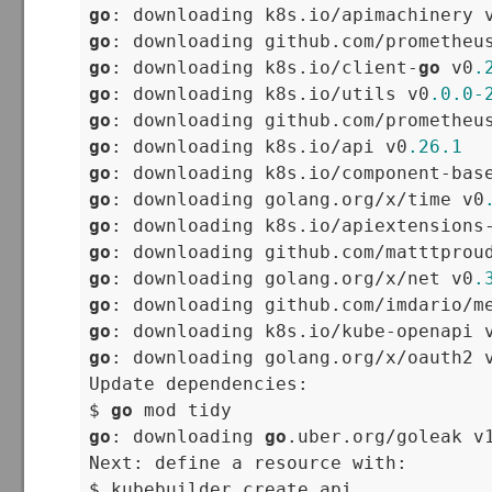
go
: downloading k8s.io/apimachinery 
go
: downloading github.com/prometheu
go
: downloading k8s.io/client-
go
 v0
.
go
: downloading k8s.io/utils v0
.0
.0
-
go
: downloading github.com/prometheu
go
: downloading k8s.io/api v0
.26
.1
go
: downloading k8s.io/component-bas
go
: downloading golang.org/x/time v0
go
: downloading k8s.io/apiextensions
go
: downloading github.com/matttprou
go
: downloading golang.org/x/net v0
.
go
: downloading github.com/imdario/m
go
: downloading k8s.io/kube-openapi 
go
: downloading golang.org/x/oauth2 
Update dependencies:

$ 
go
go
: downloading 
go
.uber.org/goleak v
Next: define a resource with:

$ kubebuilder create api