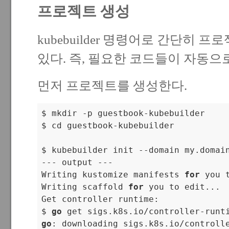
프로젝트 생성
kubebuilder 명령어로 간단히 프
있다. 즉, 필요한 코드들이 자동으
먼저 프로젝트를 생성한다.
$ mkdir -p guestbook-kubebuilder

$ cd guestbook-kubebuilder

$ kubebuilder init --domain my.domain
--- output ---

Writing kustomize manifests 
for
 you t
Writing scaffold 
for
 you to edit...

Get controller runtime:

$ 
go
 get sigs.k8s.io/controller-runt
go
: downloading sigs.k8s.io/controll