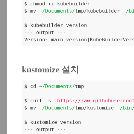
$ chmod +x kubebuilder

$ mv ~
/Documents/
tmp/kubebuilder ~
/b
$ kubebuilder version

--- output ---

Version: main.version{
KubeBuilderVer
kustomize 설치
$ cd ~
/Documents/
tmp

$ curl -s 
"https://raw.githubusercon
$ mv ~
/Documents/
tmp/kustomize ~
/bin
$ kustomize version

--- output ---
