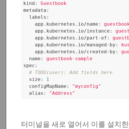
kind:
Guestbook
metadata:
labels:
app.kubernetes.io/name:
guestboo
app.kubernetes.io/instance:
gues
app.kubernetes.io/part-of:
guest
app.kubernetes.io/managed-by:
ku
app.kubernetes.io/created-by:
gu
name:
guestbook-sample
spec:
# TODO(user): Add fields here
size:
1
configMapName:
"myconfig"
alias:
"Address"
터미널을 새로 열어서 이를 설치한