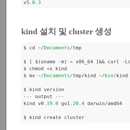
v5
.0
.3
kind 설치 및 cluster 생성
$ cd ~
/Documents/
tmp

$ [ $(uname -m) = x86_64 ]&& curl -L
$ chmod +x kind

$ mv ~
/Documents/
tmp/kind ~
/bin/
kind

$ kind version

--- output ---

kind v0
.19
.0
 go1
.20
.4
 darwin/amd64

$ kind create cluster