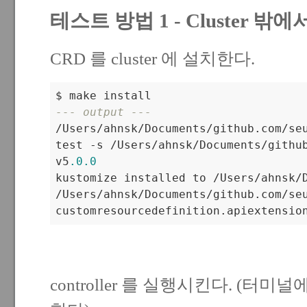
테스트 방법 1 - Cluster 밖
CRD 를 cluster 에 설치한다.
--- output ---

/Users/ahnsk/Documents/github.com/s
test -s /Users/ahnsk/Documents/githu
v5
.0
.0
kustomize installed to /Users/ahnsk/D
/Users/ahnsk/Documents/github.com/se
customresourcedefinition.apiextensio
controller 를 실행시킨다. (