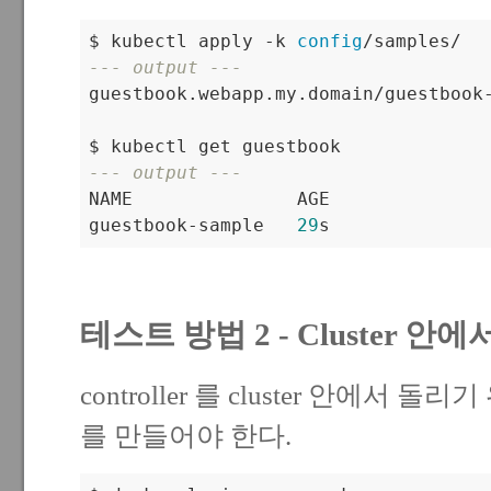
$ kubectl apply -k 
config
--- output ---

guestbook.webapp.my.domain/guestbook-
--- output ---           

NAME               AGE

guestbook-sample   
29
s
테스트 방법 2 - Cluster 안
controller 를 cluster 안에서
를 만들어야 한다.