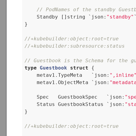
// PodNames of the standby Guest
    Standby []string `json:
"standby"
`
}

//+kubebuilder:object:root=true
//+kubebuilder:subresource:status
// Guestbook is the Schema for the g
type
Guestbook
struct
 {
    metav1.TypeMeta   `json:
",inline
    metav1.ObjectMeta `json:
"metadat
    Spec   GuestbookSpec   `json:
"sp
    Status GuestbookStatus `json:
"st
}

//+kubebuilder:object:root=true