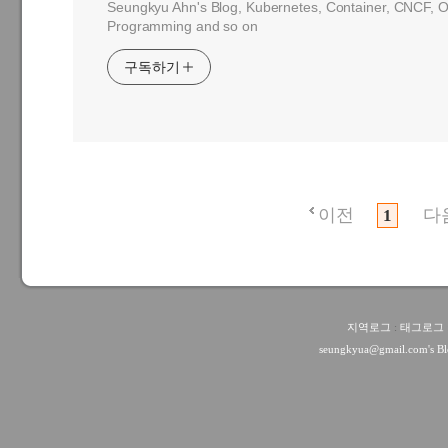
Seungkyu Ahn's Blog, Kubernetes, Container, CNCF, O
Programming and so on
구독하기
이전
다
1
지역로그
:
태그로그
seungkyua@gmail.com
's B