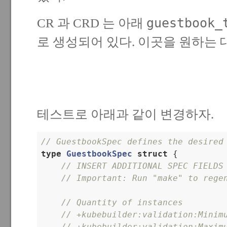
guestbook_
CR 과 CRD 는 아래
로 생성되어 있다. 이곳을 원하는 
테스트로 아래과 같이 변경하자.
// GuestbookSpec defines the desired
type
GuestbookSpec
struct
 {
// INSERT ADDITIONAL SPEC FIELDS
// Important: Run "make" to rege
// Quantity of instances
// +kubebuilder:validation:Minim
// +kubebuilder:validation:Maxim