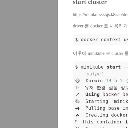
start cluster
https://minikube.sigs.k8s.io/do
driver 를 docker 로 사
$ docker context u
이후에 minikube 로 cluste
$ minikube 
start
-
--- output ---

😄  Darwin 
13.5
.2
 
✨  유저 환경 설정 정보
📌  
Using
 Docker D
👍  Starting "mini
🚜  Pulling base i
🔥  Creating docke
❗  This container 
i