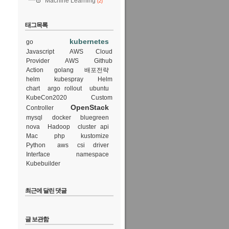
Machine Learning
(2)
태그목록
kubernetes
go
Javascript
AWS Cloud
Provider
AWS
Github
Action
golang
배포전략
helm
kubespray
Helm
chart
argo rollout
ubuntu
KubeCon2020
Custom
OpenStack
Controller
mysql
docker
bluegreen
nova
Hadoop
cluster api
Mac
php
kustomize
Python
aws csi driver
Interface
namespace
Kubebuilder
 cluster

최근에 달린 댓글
.k8s.io
>
글 보관함