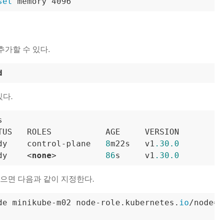
set
 memory 4096
 를 추가할 수 있다.
d
있다.


TUS   ROLES           AGE     VERSION

dy    control
-
plane   
8
m22s   v1
.30
.0
dy    
<
none
>
86
s     v1
.30
.0
고 싶으면 다음과 같이 지정한다.
de minikube-m02 node-role.kubernetes.
io
/node=