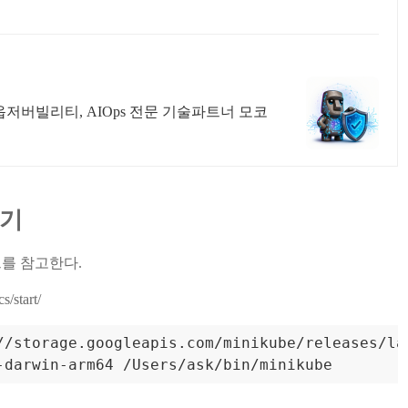
옵저버빌리티, AIOps 전문 기술파트너 모코
하기
트를 참고한다.
s/start/
//storage.googleapis.com/minikube/releases/la
-darwin-arm64 /Users/ask/bin/minikube