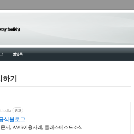
y foolish)
그
방명록
 설치하기
ethodkr
광고
공식블로그
술문서, AWS이용사례, 클래스메소드소식