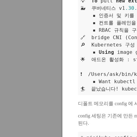
💡  
To
 pull 
new
ex
🐳  쿠버네티스 v1
.30
    ▪ 인증서 및 키를 
    ▪ 컨트롤 플레인을
    ▪ RBAC 규칙을 구
🔗  bridge CNI (C
🔎  Kubernetes 구
    ▪ 
Using
 image 
🌟  애드온 활성화 : st
❗  
/
Users
/
ask
/
bin
/
k
    ▪ Want kubectl
🏄  끝났습니다
!
디폴트 메모리를 config 에
config 세팅은 기존에 만든
된다.