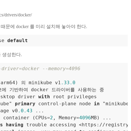
cs/drivers/docker/
용하기 때문에 docker 를 미리 설치해 놓아야 한다.
se 
default
r 를 생성한다.
-driver=docker --memory=4096
(arm64) 의 minikube v1
.33
.0
에 기반하여 docker 드라이버를 사용하는 중

esktop driver 
with
 root privileges

kube" 
primary
 control
-
plane node 
in
 "minikube"
mage v0
.0
.43
 ...

r container (CPUs
=
2
, Memory
=
4096
MB) ...

s
having
 trouble accessing 
<
https:
/
/
registry