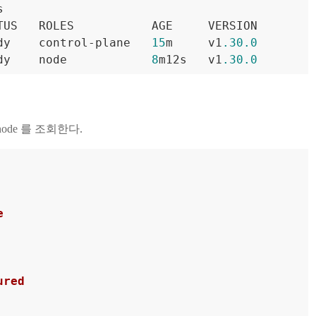


TUS   ROLES           AGE     VERSION

dy    control-plane   
15
m     v1
.30
.0
dy    node            
8
m12s   v1
.30
.0
node 를 조회한다.
e
ured