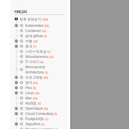
카테고리
분류 전체보기
(304)
Kubernetes
(54)
Container
(21)
git & github
(2)
여행
(10)
중국
(7)
사진>>포토샵
(1)
Miscellaneous
(12)
IT 이야기
(6)
Microservice
Architecture
(1)
프로그래밍
(84)
영어
(14)
Flex
(3)
Linux
(16)
Mac
(10)
MySQL
(5)
test/minikube-darwin-arm64>
OpenStack
(40)
Cloud Computing
(5)
PostgreSQL
(1)
Algorithm
(2)