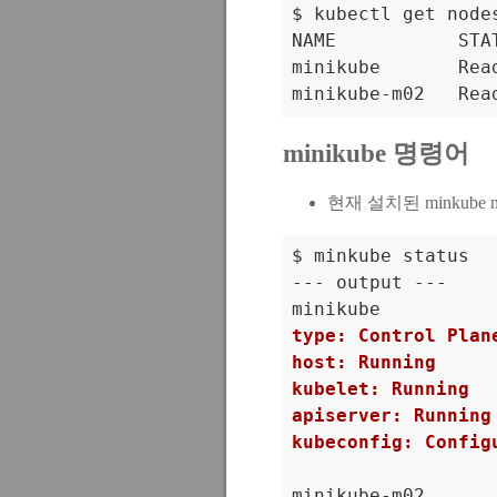
$ kubectl get nodes
NAME           STA
minikube       Rea
minikube-m02   Rea
minikube 명령어
현재 설치된 minkube 
$ minkube status

--- output ---

type: Control Plan
host: Running
kubelet: Running
apiserver: Running
kubeconfig: Config