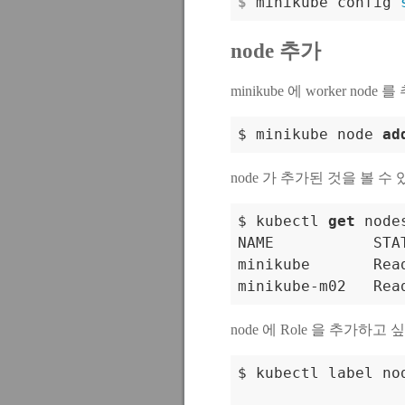
$
 minikube config 
node 추가
minikube 에 worker node
$ minikube node 
ad
node 가 추가된 것을 볼 수 
$ kubectl 
get
 nodes
NAME           STA
minikube       Rea
minikube
-
m02   Rea
node 에 Role 을 추가하
$ kubectl label no