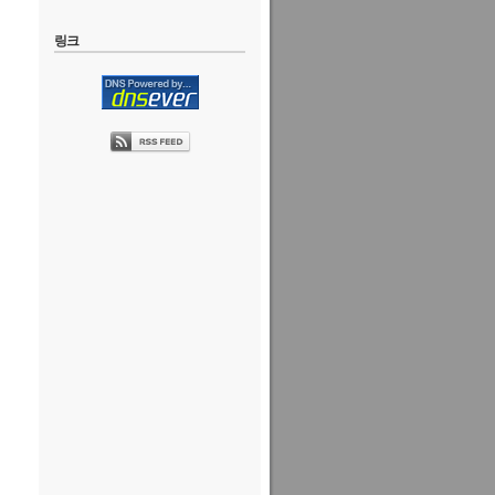
oxy: 
<
https:
/
/
minikube.sigs.k8s.io
/
docs
/
refer
링크
ompatibilities 
with
 Kubernetes 
1.30
.0
.

A'