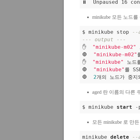
minikube 모든 노드
$ minikube stop 
--
--- output ---

✋  
"minikube-m02"
🛑  
"minikube-m02"
✋  
"minikube"
 노드를
🛑  
"minikube"
를 SS
🛑  
2
aged 란 이름의 다
$ minikube 
start
-
모든 minikube 로 만든 k
minikube 
delete
--