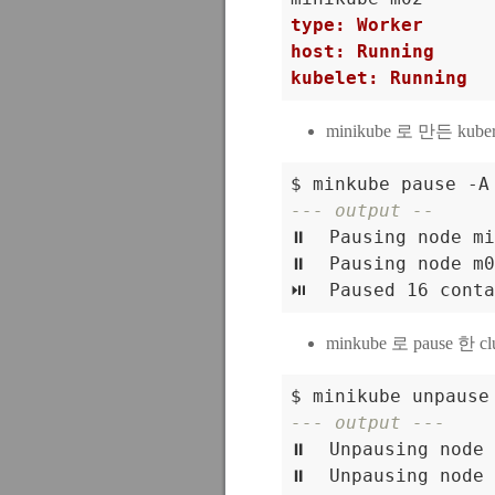
type: Worker
host: Running
kubelet: Running
minikube 로 만든 kube
--- output --

⏸️  Pausing node mi
⏸️  Pausing node m0
minkube 로 pause 한
--- output ---

⏸️  Unpausing node 
⏸️  Unpausing node 