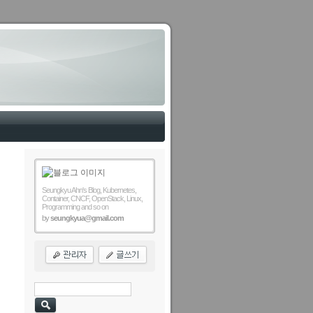
Seungkyu Ahn's Blog, Kubernetes,
Container, CNCF, OpenStack, Linux,
Programming and so on
by
seungkyua@gmail.com