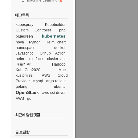
Machine Learning
(2)
태그목록
kubespray
Kubebuilder
Custom Controller
php
kubernetes
bluegreen
nova
Python
Helm chart
namespace
docker
Javascript
Github Action
helm
Interface
cluster api
배포전략
Hadoop
KubeCon2020
Mac
kustomize
AWS Cloud
Provider
mysql
argo rollout
golang
ubuntu
OpenStack
aws csi driver
AWS
go
최근에 달린 댓글
글 보관함