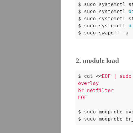
$ sudo systemctl st
$ sudo systemctl 
d
$ sudo systemctl s
$ sudo systemctl 
d
$ sudo swapoff -a
2. module load
$ cat <<
EOF | sudo
overlay

br_netfilter

EOF
$ sudo modprobe ove
$ sudo modprobe br