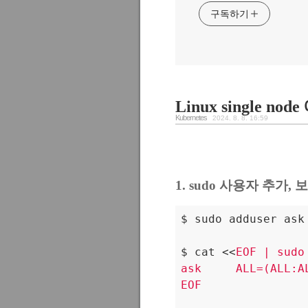
구독하기
Linux single no
Kubernetes
2024. 8. 8. 16:59
1. sudo 사용자 추가, 보안
$ sudo adduser ask

$ cat <<
EOF | sudo
ask     ALL=(ALL:AL
EOF