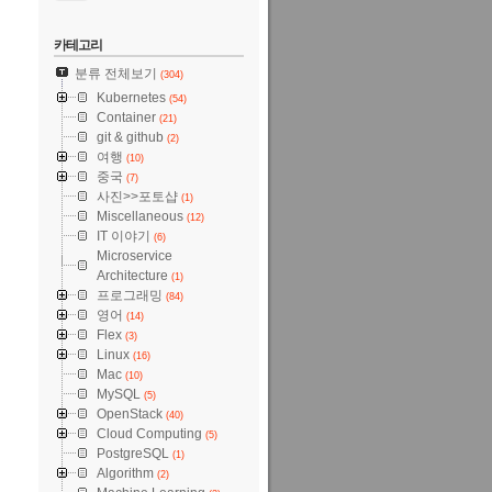
카테고리
분류 전체보기
(304)
Kubernetes
(54)
Container
(21)
git & github
(2)
여행
(10)
중국
(7)
사진>>포토샵
(1)
Miscellaneous
(12)
IT 이야기
(6)
Microservice
Architecture
(1)
프로그래밍
(84)
영어
(14)
Flex
(3)
Linux
(16)
Mac
(10)
MySQL
(5)
OpenStack
(40)
Cloud Computing
(5)
PostgreSQL
(1)
Algorithm
(2)