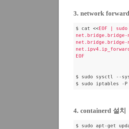
3. network forwa
$ cat <<
EOF | sudo
net.bridge.bridge-
net.bridge.bridge-
net.ipv4.ip_forwar
EOF
$ sudo sysctl --sys
$ sudo iptables -P
4. containerd 설치
$ sudo apt-get upda