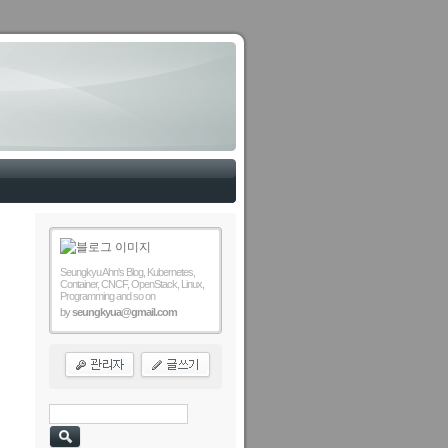
Seungkyu Ahn's Blog, Kubernetes,
Container, CNCF, OpenStack, Linux,
Programming and so on
by
seungkyua@gmail.com