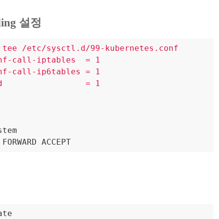
rding 설정
 tee /etc/sysctl.d/99-kubernetes.conf

nf-call-iptables  = 1

nf-call-ip6tables = 1

d                 = 1

tem

 FORWARD ACCEPT
te
