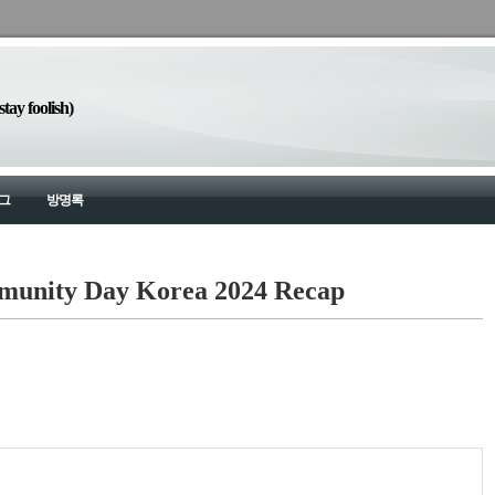
y foolish)
그
방명록
munity Day Korea 2024 Recap