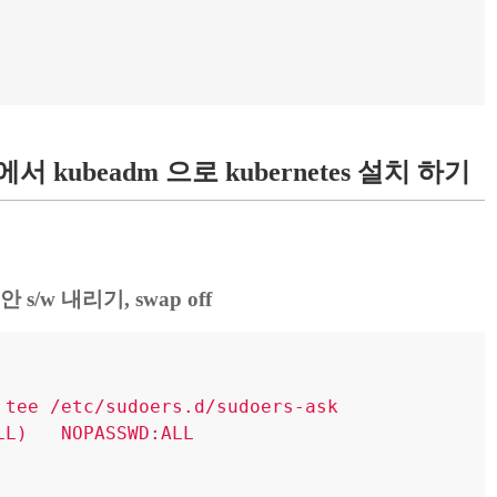
de 에서 kubeadm 으로 kubernetes 설치 하기
 s/w 내리기, swap off
 tee /etc/sudoers.d/sudoers-ask

L)   NOPASSWD:ALL
