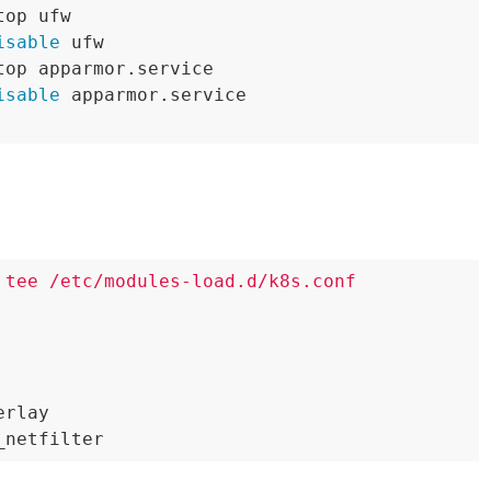
op ufw

isable
 ufw

top apparmor.service

isable
 apparmor.service

 tee /etc/modules-load.d/k8s.conf

rlay

_netfilter