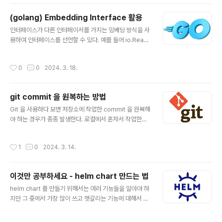
n 설치 JetBrain 의 IntelliJ 가 있다면 Open Policy Ag
ent 플러그인을 설치하여 rego 프로그램을 작성할 수 있
(golang) Embedding Interface 활용
다. hello 프로그램을 작성하여 실행하여 보자. 먼저 번들
글 내용
인터페이스가 다른 인터페이서를 가지는 임베딩 방식을 사
용 chap1 디렉토리를 만든다. $ mkdir -p chap1 chap
용하여 인터페이스를 선언할 수 있다. 예를 들어 io.Read
1 번들 아래에 hello.rego 파일을 만든다. package hel
Closer 인터페이스는 io.Reader 와 io.Closer 인터페
lo default allow_hello = false default allow_worl
이스를 가지고 있다. type Reader interface { Read(p
d ..
작성시간
0
0
2024. 3. 18.
[]byte) (n int, err error) } type Closer interface {
Close() error } type ReadCloser interface { Rea
der Closer } 이 경우 ReadCloser 인터페이스는 아래
git commit 을 원복하는 방법
와 동일 효과를 갖는다. type ReadCloser interface {
글 내용
Read(p []byte) (n int, err error) Close() error } 그
Git 을 사용하다 보면 저장소에 작업한 commit 을 원복해
런데 인터페이스를 struct 타입 안..
야 하는 경우가 종종 발생한다. 로컬에서 혼자서 작업한다
면 reset 을 사용해서 이전 commit 으로 쉽게 돌릴 수 있
지만 이미 원격 저장소에 push 한 상태라면 revert 를 사
작성시간
1
0
2024. 3. 14.
용하여 이전 commit 을 취소하는 새로운 commit 을 만
들어야 한다. 명료하게 아래 2가지 경우만 생각하면 된다.
아직 원격 저장소에 push 하지 않은 경우 : reset 사용 원
이것만 공부하세요 - helm chart 만드는 법
격 저장소에 push 한 경우 : revert 사용예외적으로 원격
글 내용
저장소에 push 한 경우라도 reset 을 사용해서 commit
helm chart 를 만들기 위해서는 여러 기능들을 알아야 하
을 돌릴 수 있다. 하지만 이 때는 원격의 commit 도 같이
지만 그 중에서 가장 많이 쓰고 헷갈리는 기능에 대해서 살
삭제하는 작업이 필요하므로 git push 를 할 때 -f 으로 강
펴 본다. 기본적으로 실습할 수 있는 환경을 먼저 만들고 하
제 push ..
나씩 공부해 본다. $ helm create flow-control $ cd