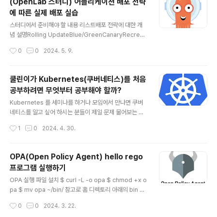
(OpenLab 스터디) 어플리케이션 배포 전략
로 cluster 를 생성한다.$ minikube start --driver=d
에 따른 실제 배포 실습
ocker --memory=4096--- output ---😄 Darwin
글 내용
13.5.2 (arm64..
스터디에서 준비해야 할 내용 리스트배포 전략에 대한 개
념 설명Rolling UpdateBlue/GreenCanaryRecreat
e Argo CD 설치, Argo Rollout 설치Argo CD 로 gith
작성시간
0
0
2024. 5. 9.
ub 을 연동하여 gitops 구현해 보기Argo Rollout 을 활
용하여 Blue/Green 구현해 보기Kubernetes 에서 De
ployment 로 배포된 서비스가 Rolling Update 되는 로
쿨린이가 Kubernetes(쿠버네티스)를 처음
직을 설명(선택) Nginx Ingress Controller 를 활용하
공부하려면 무엇부터 공부해야 할까?
여 Canary 배포를 구현해 보기
글 내용
Kubernetes 를 세미나를 하거나 모임에서 만나면 쿠버
네티스를 알고 싶어 하시는 분들이 제일 문제 물어보는 것
이 있다."쿠버네티스를 잘 모르는데 이제부터 공부하고 싶
작성시간
1
0
2024. 4. 30.
어요. 어떤거 부터 하면 좋을까요?"그 동안은 이는 리눅스
를 무엇부터 공부해야 할까요? 와 거의 비슷한 이야기인거
같다. 그래서 키워드로 스스로 공부할 수 있도록 키워드로
OPA(Open Policy Agent) hello rego
리스트를 만들었다.컨테이너Docker 노트북에 설치리눅
프로그램 실행하기
스 네임스페이스 & cgroupdockerfile 작성 및 docker
글 내용
image 만들기docker image 실행/종료/삭제 하기doc
OPA 실행 파일 설치 $ curl -L -o opa $ chmod +x o
ker hub 에 가입하여 개인 계정에 image 올리기Kuber
pa $ mv opa ~/bin/ 참고로 홈 디렉토리 아래의 bin 디
netesKubernetes 는 누가 만들었을까? 어떻게 해서 나
렉토리에 실행 패스가 잡혀있기 때문에 해당 디렉토리로
작성시간
0
0
2024. 3. 22.
오게 된 것일까? (Google Borg 로 검색)C..
이동시킨 것이다. Intellij 와 Open Policy Agent Plugi