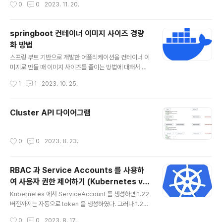
작성시간
0
0
2023. 11. 20.
flow-control yaml 형태의 출력을 확인해 본다. $ helm
template . --- # Source: flow-control/templates/
serviceaccount.yaml apiVersion: v1 kind: Servic
springboot 컨테이너 이미지 사이즈 경량
eAccount metadata: name: release-name-flow-
화 방법
control labels: helm.sh/chart: flow-control-0.1.0
글 내용
app.kubernetes.io/name: fl..
스프링 부트 기반으로 개발한 어플리케이션을 컨테이너 이
미지로 만들 때 이미지 사이즈를 줄이는 방법에 대해서 알
아보자. 먼저, sample source 를 다운 받는다. $ git cl
작성시간
1
1
2023. 10. 25.
one https://github.com/seungkyua/springboot-
docker.git $ cd springboot-docker 다운 받은 소스
에서 mvn 으로 package 를 빌드한다. $ mvn packag
Cluster API 다이어그램
e 빌드 후에 소스의 디렉토리 구조는 다음과 같다. $ tree
. -L 2 . ├── LICENSE ├── README.md ├── doc
ker │ ├── Dockerfile │ ├── Dockerfile2 │ └──
작성시간
0
0
2023. 8. 23.
Dockerfile3 ├── logs │ └── access_log.log ├─
─ pom..
RBAC 과 Service Accounts 를 사용하
여 사용자 권한 제어하기 (Kubernetes v1.
글 내용
24 이상)
Kubernetes 에서 ServiceAccount 를 생성하면 1.22
버전까지는 자동으로 token 을 생성하였다. 그러나 1.23
부터는 토큰을 자동으로 생성해 주지 않기 때문에 수동으
작성시간
0
0
2023. 8. 17.