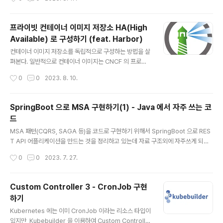
로 생성해야 한다. 이 바뀐 기능은 ServiceAcount 와 R
BAC 을 연동하여 권한을 제어하고자 할 때 문제가 되므로
수동으로 만드는 방법을 살펴본다. 1. 네임스페이스 - SA
프라이빗 컨테이너 이미지 저장소 HA(High
생성 먼저 테스트할 네임스페이스를 만든다. $ kubectl c
Available) 로 구성하기 (feat. Harbor)
reate ns ask ask 네임스페이스에 서비스 어카운트를
글 내용
생성한다. $ kubectl create sa ask-sa -n ask 1.24
컨테이너 이미지 저장소를 독립적으로 구성하는 방법을 살
버전부터는 sa 를 생성해도 token 이 자동으로 생성되지
펴본다. 일반적으로 컨테이너 이미지는 CNCF 의 프로젝
않는다. 참고: https://github.com/kubernetes/..
트 중에 하나인 Harbor 를 사용하여 구성한다. Helm ch
작성시간
0
0
2023. 8. 10.
art 가 잘 되어 있어 쿠버네티스 위에서 설치하는 것은 매
우 쉬운데 운영 환경에 걸맞는 HA 구성은 여러가지 고려해
야 할 사항들이 있다. 그래서 이번에는 Harbor 를 HA 로
SpringBoot 으로 MSA 구현하기(1) - Java 에서 자주 쓰는 코
구성하는 방법을 알아본다. Harbor HA Architecture
드
Harbor 를 HA 로 구성하려면 아래의 전제 조건이 필요하
글 내용
다. Kubernetes cluster 1.10 이상 Helm 2.8.0 이상 H
MSA 패턴(CQRS, SAGA 등)을 코드로 구현하기 위해서 SpringBoot 으로 RES
igh Available 하게 설치된 Ingress Controller High
T API 어플리케이션을 만드는 것을 정리하고 있는데 자료 구조외에 자주쓰게 되는
Available 하게 설치된 PostgreSQL 데이터베이스 Hi
코드들이 있어서 이를 정리해 봤다. 어플리케이션 개발에 Java 를 사용하는 이유는
작성시간
0
0
2023. 7. 27.
g..
아직 우리나라에서는 Java 가 많이 쓰이기 때문이다. SpringBoot 으로 어느 정도
정리되면 이후에는 Gin (Go 언어 기반 웹 프레임워크)으로 정리할 예정이다. 1. null
check Primitive Type 보다는 Object 를 많이 사용하기 때문에 null check 를
Custom Controller 3 - CronJob 구현
항상 해야 된다. String nullString = null; String emptyString = ""; if (Object
하기
s.isNull(nullString..
글 내용
Kubernetes 에는 이미 CronJob 이라는 리소스 타입이
있지만, Kubebuilder 을 이용하여 Custom Controlle