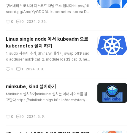
글 내용
쿠버네티스 코리아 디스코드 채널 주소 입니다.https://di
scord.gg/AmqYyGDQ3U kubernetes-korea Dis
cord 서버에 가입하세요!Discord에서 kubernetes-k
작성시간
0
0
2024. 9. 26.
orea 커뮤니티를 확인하세요. 395명과 어울리며 무료 음
성 및 텍스트 채팅을 즐기세요.discord.com
Linux single node 에서 kubeadm 으로
kubernetes 설치 하기
글 내용
1. sudo 사용자 추가, 보안 s/w 내리기, swap off$ sud
o adduser ask$ cat 2. module load$ cat 3. net
work forwarding 설정$ cat 4. containerd 설치$ s
작성시간
3
1
2024. 8. 8.
udo apt-get update$ sudo apt-get install -y apt
-transport-https ca-certificates curl gpg$ sudo
install -m 0755 -d /etc/apt/keyrings$ sudo curl
minkube, kind 설치하기
-fsSL https://download.docker.com/linux/ubunt
글 내용
Minikube 설치하기minkube 설치는 아래 사이트를 참
u/gpg -o /etc/apt/keyrings/docker.asc$ sudo c
고한다.https://minikube.sigs.k8s.io/docs/start/$
hmod a+r /etc/apt/keyrings/docker..
curl -LO $ install minikube-darwin-arm64 /User
s/ask/bin/minikubestart clusterhttps://minikube.
작성시간
0
0
2024. 5. 9.
sigs.k8s.io/docs/drivers/docker/driver 를 dock
er 로 사용하기 때문에 docker 를 미리 설치해 놓아야 한
다.$ docker context use default이후에 minikube