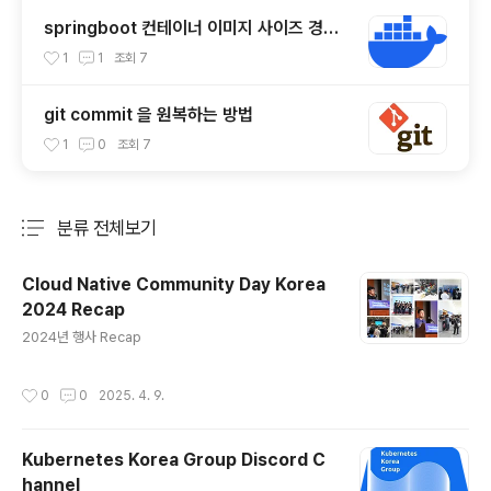
springboot 컨테이너 이미지 사이즈 경량
화 방법
1
1
조회
7
git commit 을 원복하는 방법
1
0
조회
7
분류 전체보기
주요 글 목록
Cloud Native Community Day Korea
2024 Recap
글 내용
2024년 행사 Recap
작성시간
0
0
2025. 4. 9.
Kubernetes Korea Group Discord C
hannel