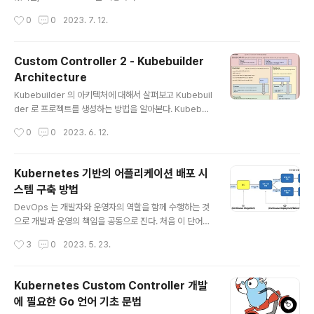
r 로 재작성 해보는 연습을 해보도록 하자. Project 구조
작성시간
0
0
2023. 7. 12.
만들기 먼저, Project 구조를 만들기 위해 아래와 같이 ku
bebuilder init 명령어를 실행한다. $ mkdir -p cronjo
b-kubebuilder $ cd cronjob-kubebuilder $ kub
Custom Controller 2 - Kubebuilder
ebuilder init --domain tutorial.kubebuilder.io --r
Architecture
epo tutorial.kubebuilder.io/project 도메인을 tutori
글 내용
al.kubebuilder.io 로 했으므로 모든 API Group 은 .tut
Kubebuilder 의 아키텍처에 대해서 살펴보고 Kubebuil
orial.kubebuilder.io ..
der 로 프로젝트를 생성하는 방법을 알아본다. Kubebuil
der Architeture [출처: https://book.kubebuilder.i
작성시간
0
0
2023. 6. 12.
o/architecture.html] 위의 다이어그램에서 Kubebuild
er 는 controller-runtime 모듈을 사용하는 것을 알 수
있다. 또한 사용자의 비즈니스 로직은 Reconciler 에 위
Kubernetes 기반의 어플리케이션 배포 시
치 시킨다는 것을 알 수 있다. Kubebuilder 로 프로젝트
스템 구축 방법
생성 Kubebuilder 를 사용하기 위해서 사전 준비 작업이
글 내용
필요하다. 사전 준비 작업 go version v1.19.0+ docke
DevOps 는 개발자와 운영자의 역할을 함께 수행하는 것
r version 17.03+. kubectl version v1.11.3+. Acce
으로 개발과 운영의 책임을 공동으로 진다. 처음 이 단어를
ss..
접한 것이 2011년 OpenStack Summit 에 참석했을 때
작성시간
3
0
2023. 5. 23.
인데 클라우드, 그 중에서 IaaS(Infrastructure as a Se
rvice)가 널리 퍼지기 시작했을 때다. DevOps 는 클라우
드 기반에서 빠르게 개발하고, 배포하고, 운영하기 위해서
Kubernetes Custom Controller 개발
스타트업 회사를 중심으로 빠르게 퍼지기 시작했다. 아래
에 필요한 Go 언어 기초 문법
는 클라우드 가상머신 기반의 DevOps 영역 중 CI/CD 에
글 내용