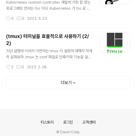
대한 프로세스이다. 개발 언어는 Java 를 기준으로 표현하
Kubernetes custom controller 개발에 가장 잘 맞는
였으며, 이하 모든 설명은 Java 를 기준으로 설명한다. 문
프로그래밍 언어는 Go 이다. Kubernetes 가 Go 로 개
제 2015년 7월 쿠버네티스 1.0 버전이 릴리즈 되면서 De
발된 S/W 이다 보니 Custom controller 도 Go 로 만드
작성시간
0
0
2023. 5. 23.
vOps 는 가상머신이 아니라 컨..
는 것이 좋을 것 같다는 생각이다. 그래서 겸사겸사 Custo
m Controller 개발에 필요한 Go 문법만 정리해 보기로
했다. 변수 선언 : var, Short Variable Declaration Op
(tmux) 터미널을 효율적으로 사용하기 (2/
erator(:=) Package 선언 및 활용 Struct (json 으로 변
2)
환) Receiver function Interface 선언, 활용 변수 선언
글 내용
변수는 var 키워드로 쉽게 선언할 수 있다. // var 변수명
지난 설명에 이어서 이번에는 tmux 의 설정에 대해서 자세
변수타입 var message string 변수를 선언하면서 값을
히 살펴보자. tmux 는 conf 파일로 단축키와 기능을 설정
대입하..
할 수 있다. tmux.conf 설정 파일 tmux.conf 파일을 홈
작성시간
2
0
2023. 2. 28.
디렉토리 아래에 다음과 같이 생성한다. $ vi ~/.tmux.co
nf bind r source-file ~/.tmux.conf \; display "Relo
aded!" 위의 설정은 현재의 session 에서 설정 파일인 t
더보기
mux.conf 을 동적으로 바로 리로딩하는 기능을 가진다.
새로운 session 을 만들고 설정 파일을 리로딩해보자. $
tmux new -s sample 이제 prefix + r 을 해보면 설정
파일이 리로딩된 것을 볼 수 있다. (prefix 는 ctrl + b 를
나타내며 Reloaded!..
의안내
티스토리
로그인
고객센터
© Daum Corp.