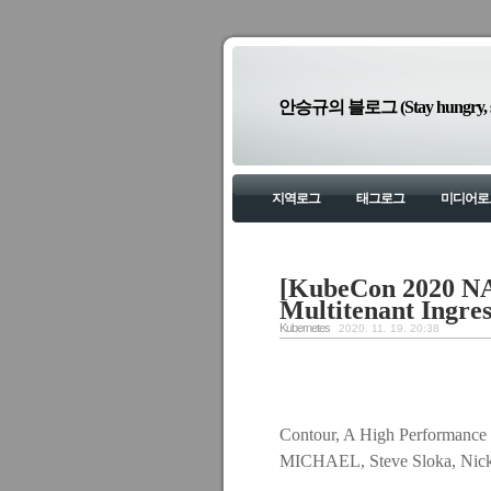
안승규의 블로그 (Stay hungry, sta
지역로그
태그로그
미디어로
[KubeCon 2020 NA
Multitenant Ingres
Kubernetes
2020. 11. 19. 20:38
Contour, A High Performance 
MICHAEL, Steve Sloka, Nic