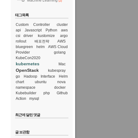
Machine Learning
(2)
태그목록
Custom Controller
cluster
api
Javascript
Python
aws
csi driver
kustomize
argo
rollout
배포전략
AWS
bluegreen
helm
AWS Cloud
Provider
golang
KubeCon2020
kubernetes
Mac
OpenStack
kubespray
go
Hadoop
Interface
Helm
chart
ubuntu
nova
namespace
docker
Kubebuilder
php
Github
Action
mysql
최근에 달린 댓글
글 보관함