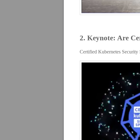
2. Keynote: Are Ce
Certified Kubernetes Securit