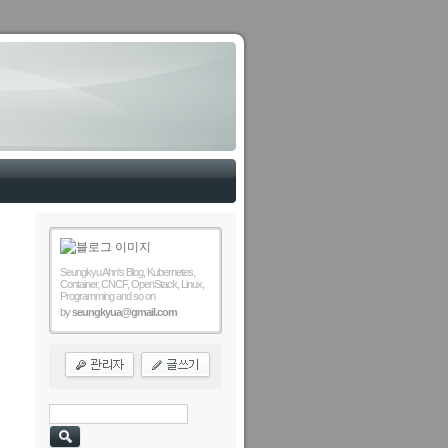
Seungkyu Ahn's Blog, Kubernetes,
Container, CNCF, OpenStack, Linux,
Programming and so on
by
seungkyua@gmail.com