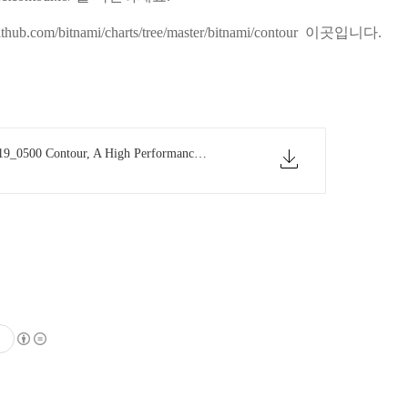
github.com/bitnami/charts/tree/master/bitnami/contour
이곳입니다.
20201119_0500 Contour, A High Performance Multitenant Ingress Controller for Kubernetes - MICHAEL MICHAEL, Steve Sloka, Nick Young, &amp; James Peach, VMware.pptx