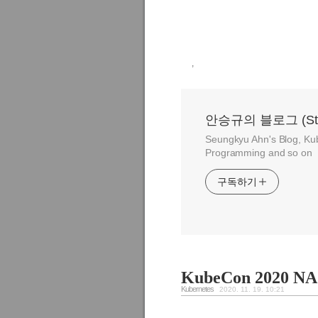
,
안승규의 블로그 (Stay h
Seungkyu Ahn's Blog, Ku
Programming and so on
구독하기
KubeCon 2020 NA
Kubernetes
2020. 11. 19. 10:21